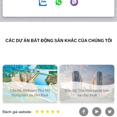
CÁC DỰ ÁN BẤT ĐỘNG SẢN KHÁC CỦA CHÚNG TÔI
Phú Mỹ
Căn hộ The Metropole bán
BĐS tại The Global C
o thuê
và cho thuê
và cho thuê
Đánh giá website: