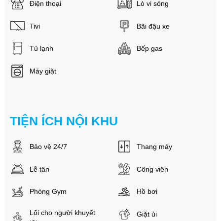
Điện thoại
Lò vi sóng
Tivi
Bãi đậu xe
Tủ lạnh
Bếp gas
Máy giặt
TIỆN ÍCH NỘI KHU
Bảo vệ 24/7
Thang máy
Lễ tân
Công viên
Phòng Gym
Hồ bơi
Lối cho người khuyết
Giặt ủi