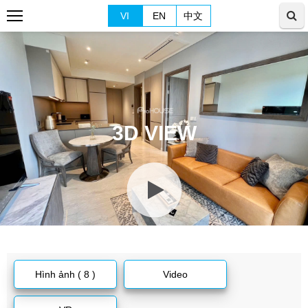
VI
EN
中文
3D VIEW
Hình ảnh ( 8 )
Video