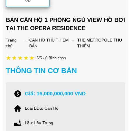
VR
BÁN CĂN HỘ 1 PHÒNG NGỦ VIEW HỒ BƠI
TẠI THE OPERA RESIDENCE
Trang
»
CĂN HỘ THỦ THIÊM
»
THE METROPOLE THỦ
chủ
BÁN
THIÊM
5/5 - 0 Bình chọn
THÔNG TIN CƠ BẢN
Giá: 16,000,000,000 VND
Loại BĐS: Căn Hộ
Lầu: Lầu Trung