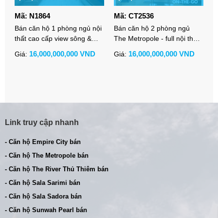
Mã: N1864
Mã: CT2536
M
Bán căn hộ 1 phòng ngủ nội
Bán căn hộ 2 phòng ngủ
C
thất cao cấp view sông &
The Metropole - full nội thất -
l
Quận 1 tại Empire City Tilia
giá tốt
đ
16,000,000,000 VND
16,000,000,000 VND
Giá:
Giá:
G
h
Link truy cập nhanh
- Căn hộ Empire City bán
- Căn hộ The Metropole bán
- Căn hộ The River Thủ Thiêm bán
- Căn hộ Sala Sarimi bán
- Căn hộ Sala Sadora bán
- Căn hộ Sunwah Pearl bán