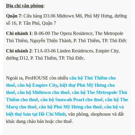
Địa chỉ văn phòng
:
Quận 7
: Cửa hàng D3.06 Midtown M6, Phú Mỹ Hưng, đường
số 16, P. Tân Phú, Quận 7
Chi nhánh 1
: B-06-09 The Opera Residence, The Metropole
Thủ Thiêm, Nguyễn Thiện Thành, P. Thủ Thiêm, TP. Thủ Đức
Chi nhánh 2
: T1A-03-06 Linden Residences, Empire City,
đường D12, P. Thủ Thiêm, TP. Thủ Đức.
Ngoài ra, ProHOUSE còn nhiều
căn hộ Thủ Thiêm cho
thuê
,
căn hộ Empire City
,
biệt thự Phú Mỹ Hưng cho
thuê
,
căn hộ Midtown cho thuê
,
căn hộ The Metropole Thủ
Thiêm cho thuê
,
căn hộ Sunwah Pearl cho thuê
,
căn hộ The
Marq cho thuê
,
căn hộ Phú Mỹ Hưng cho thuê
,
căn hộ và
biệt thự bán tại Hồ Chí Minh
, văn phòng, shophouse và đất
khác đang chào bán hoặc cho thuê.