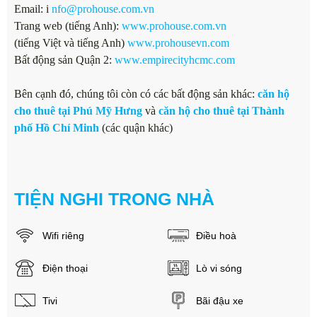
Email: i
nfo@prohouse.com.vn
Trang web (tiếng Anh):
www.prohouse.com.vn
(tiếng Việt và tiếng Anh)
www.prohousevn.com
Bất động sản Quận 2:
www.empirecityhcmc.com
Bên cạnh đó, chúng tôi còn có các bất động sản khác:
căn hộ
cho thuê tại Phú Mỹ Hưng
và
căn hộ cho thuê tại Thành
phố Hồ Chí Minh
(các quận khác)
TIỆN NGHI TRONG NHÀ
Wifi riêng
Điều hoà
Điện thoại
Lò vi sóng
Tivi
Bãi đậu xe