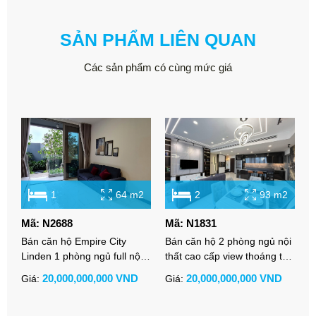
SẢN PHẨM LIÊN QUAN
Các sản phẩm có cùng mức giá
1
64 m2
2
93 m2
Mã: N2688
Mã: N1831
M
Bán căn hộ Empire City
Bán căn hộ 2 phòng ngủ nội
B
Linden 1 phòng ngủ full nội
thất cao cấp view thoáng tại
l
thất cao cấp
Empire City Linden
v
20,000,000,000 VND
20,000,000,000 VND
Giá:
Giá:
G