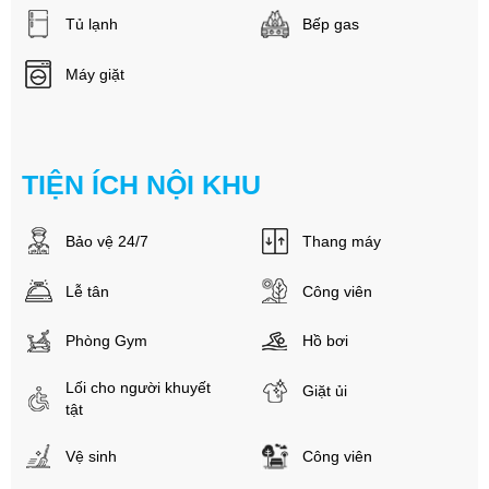
Tủ lạnh
Bếp gas
Máy giặt
TIỆN ÍCH NỘI KHU
Bảo vệ 24/7
Thang máy
Lễ tân
Công viên
Phòng Gym
Hồ bơi
Lối cho người khuyết
Giặt ủi
tật
Vệ sinh
Công viên