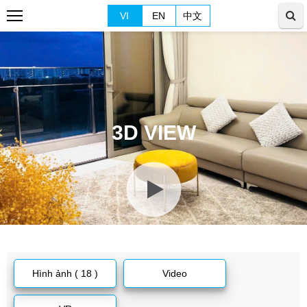
VI
EN
中文
3D VIEW
Hình ảnh ( 18 )
Video