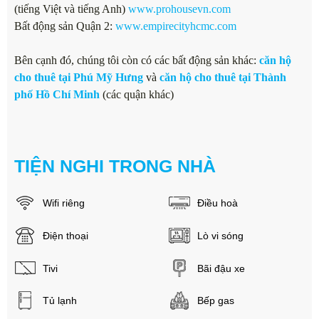
(tiếng Việt và tiếng Anh)
www.prohousevn.com
Bất động sản Quận 2:
www.empirecityhcmc.com
Bên cạnh đó, chúng tôi còn có các bất động sản khác:
căn hộ
cho thuê tại Phú Mỹ Hưng
và
căn hộ cho thuê tại Thành
phố Hồ Chí Minh
(các quận khác)
TIỆN NGHI TRONG NHÀ
Wifi riêng
Điều hoà
Điện thoại
Lò vi sóng
Tivi
Bãi đậu xe
Tủ lạnh
Bếp gas