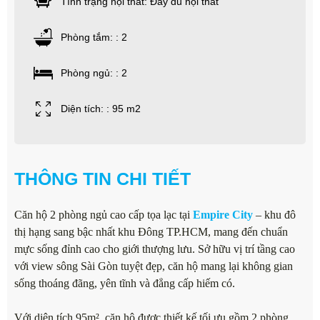
Tình trạng nội thất: Đầy đủ nội thất
Phòng tắm: : 2
Phòng ngủ: : 2
Diện tích: : 95 m2
THÔNG TIN CHI TIẾT
Căn hộ 2 phòng ngủ cao cấp tọa lạc tại
Empire City
– khu đô
thị hạng sang bậc nhất khu Đông TP.HCM, mang đến chuẩn
mực sống đỉnh cao cho giới thượng lưu. Sở hữu vị trí tầng cao
với view sông Sài Gòn tuyệt đẹp, căn hộ mang lại không gian
sống thoáng đãng, yên tĩnh và đẳng cấp hiếm có.
Với diện tích 95m², căn hộ được thiết kế tối ưu gồm 2 phòng