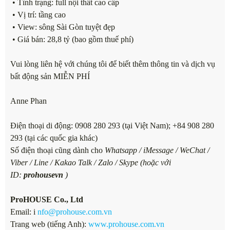
• Tình trạng: full nội thất cao cấp
• Vị trí: tầng cao
• View: sông Sài Gòn tuyệt đẹp
• Giá bán: 28,8 tỷ (bao gồm thuế phí)
Vui lòng liên hệ với chúng tôi để biết thêm thông tin và dịch vụ
bất động sản MIỄN PHÍ
Anne Phan
Điện thoại di động: 0908 280 293 (tại Việt Nam); +84 908 280
293 (tại các quốc gia khác)
Số điện thoại cũng dành cho
Whatsapp / iMessage / WeChat /
Viber / Line / Kakao Talk / Zalo / Skype (hoặc với
ID:
prohousevn
)
ProHOUSE Co., Ltd
Email: i
nfo@prohouse.com.vn
Trang web (tiếng Anh):
www.prohouse.com.vn