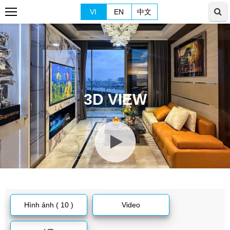
VI
EN
中文
3D VIEW
Hình ảnh ( 10 )
Video