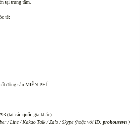
ớn tại trung tâm.
c tế:
vụ bất động sản MIỄN PHÍ
93 (tại các quốc gia khác)
er / Line / Kakao Talk / Zalo / Skype (hoặc với ID:
prohousevn
)