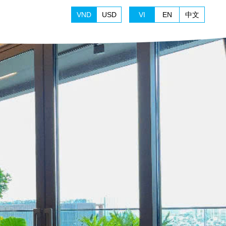
VND
USD
VI
EN
中文