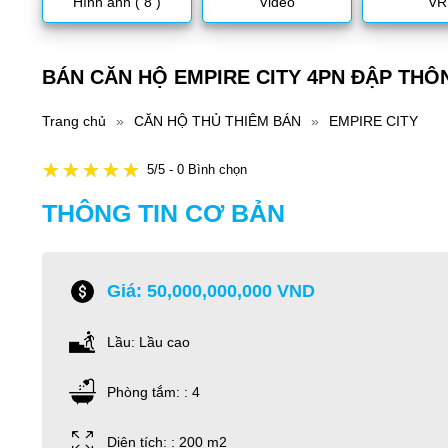
Hình ảnh ( 8 )
Video
VR
BÁN CĂN HỘ EMPIRE CITY 4PN ĐẬP THÔ
Trang chủ
»
CĂN HỘ THỦ THIÊM BÁN
»
EMPIRE CITY
5/5 - 0 Bình chọn
THÔNG TIN CƠ BẢN
Giá: 50,000,000,000 VND
Lầu: Lầu cao
Phòng tắm: : 4
Diện tích: : 200 m2