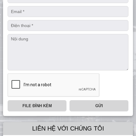
FILE ĐÍNH KÈM
GỬI
LIÊN HỆ VỚI CHÚNG TÔI