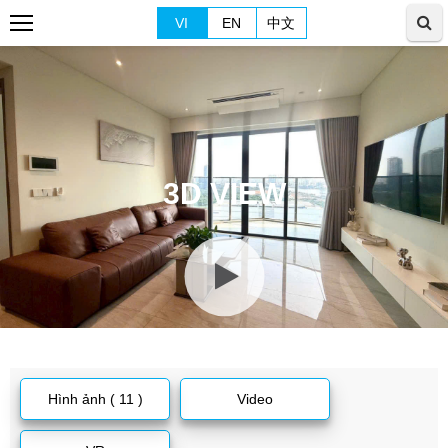
VI
EN
中文
3D VIEW
Hình ảnh ( 11 )
Video