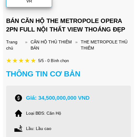
VR
BÁN CĂN HỘ THE METROPOLE OPERA
2PN FULL NỘI THẤT VIEW THOÁNG ĐẸP
Trang
»
CĂN HỘ THỦ THIÊM
»
THE METROPOLE THỦ
chủ
BÁN
THIÊM
5/5 - 0 Bình chọn
THÔNG TIN CƠ BẢN
Giá: 34,500,000,000 VND
Loại BĐS: Căn Hộ
Lầu: Lầu cao