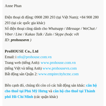
Anne Phan
Điện thoại di động: 0908 280 293 (tại Việt Nam); +84 908 280
293 (tại các quốc gia khác)
Số điện thoại cũng dành cho
Whatsapp / iMessage / WeChat /
Viber / Line / Kakao Talk / Zalo / Skype (hoặc với
ID:
prohousevn
)
ProHOUSE Co., Ltd
Email: i
nfo@prohouse.com.vn
Trang web (tiếng Anh):
www.prohouse.com.vn
(tiếng Việt và tiếng Anh)
www.prohousevn.com
Bất động sản Quận 2:
www.empirecityhcmc.com
Bên cạnh đó, chúng tôi còn có các bất động sản khác:
căn hộ
cho thuê tại Phú Mỹ Hưng
và
căn hộ cho thuê tại Thành
phố Hồ Chí Minh
(các quận khác)