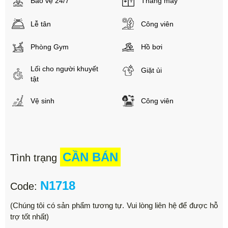
Bảo vệ 24/7
Thang máy
Lễ tân
Công viên
Phòng Gym
Hồ bơi
Lối cho người khuyết
Giặt ủi
tật
Vệ sinh
Công viên
CẦN BÁN
Tình trạng
N1718
Code:
(Chúng tôi có sản phẩm tương tự. Vui lòng liên hệ để được hỗ
trợ tốt nhất)