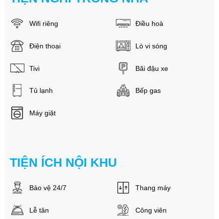
Wifi riêng
Điều hoà
Điện thoại
Lò vi sóng
Tivi
Bãi đậu xe
Tủ lạnh
Bếp gas
Máy giặt
TIỆN ÍCH NỘI KHU
Bảo vệ 24/7
Thang máy
Lễ tân
Công viên