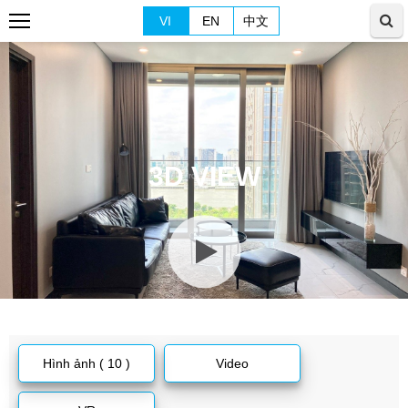
VI
EN
中文
3D VIEW
Hình ảnh ( 10 )
Video