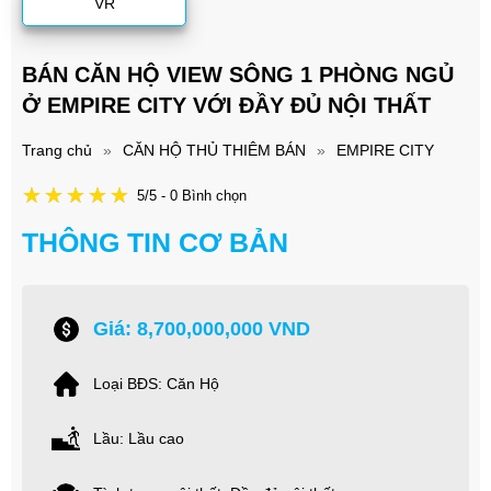
VR
BÁN CĂN HỘ VIEW SÔNG 1 PHÒNG NGỦ
Ở EMPIRE CITY VỚI ĐẦY ĐỦ NỘI THẤT
Trang chủ
»
CĂN HỘ THỦ THIÊM BÁN
»
EMPIRE CITY
5/5 - 0 Bình chọn
THÔNG TIN CƠ BẢN
Giá: 8,700,000,000 VND
Loại BĐS: Căn Hộ
Lầu: Lầu cao