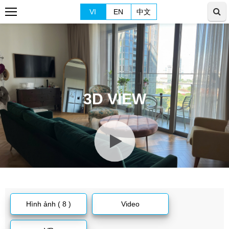
VI
EN
中文
3D VIEW
Hình ảnh ( 8 )
Video