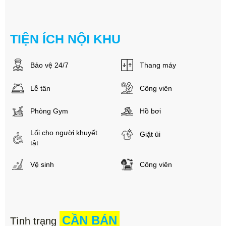
TIỆN ÍCH NỘI KHU
Bảo vệ 24/7
Thang máy
Lễ tân
Công viên
Phòng Gym
Hồ bơi
Lối cho người khuyết
Giặt ủi
tật
Vệ sinh
Công viên
CẦN BÁN
Tình trạng