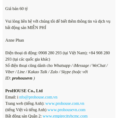
Giá bán 60 tỷ
Vui lòng liên hệ với chúng tôi để biết thêm thông tin và dịch vụ
bất động sản MIỄN PHÍ
Anne Phan
Điện thoại di động: 0908 280 293 (tại Việt Nam); +84 908 280
293 (tại các quốc gia khác)
Số điện thoại cũng dành cho
Whatsapp / iMessage / WeChat /
Viber / Line / Kakao Talk / Zalo / Skype (hoặc với
ID:
prohousevn
)
ProHOUSE Co., Ltd
Email: i
nfo@prohouse.com.vn
Trang web (tiếng Anh):
www.prohouse.com.vn
(tiếng Việt và tiếng Anh)
www.prohousevn.com
Bất động sản Quận 2:
www.empirecityhcmc.com