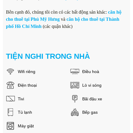
Bên cạnh đó, chúng tôi còn có các bất động sản khác:
căn hộ
cho thuê tại Phú Mỹ Hưng
và
căn hộ cho thuê tại Thành
phố Hồ Chí Minh
(các quận khác)
TIỆN NGHI TRONG NHÀ
Wifi riêng
Điều hoà
Điện thoại
Lò vi sóng
Tivi
Bãi đậu xe
Tủ lạnh
Bếp gas
Máy giặt