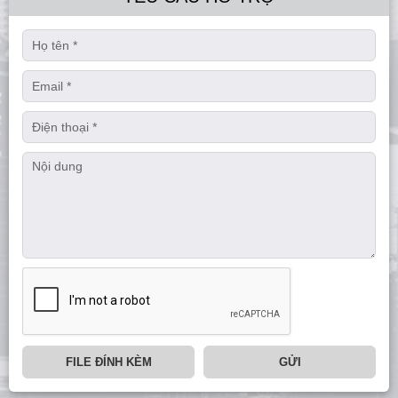
FILE ĐÍNH KÈM
GỬI