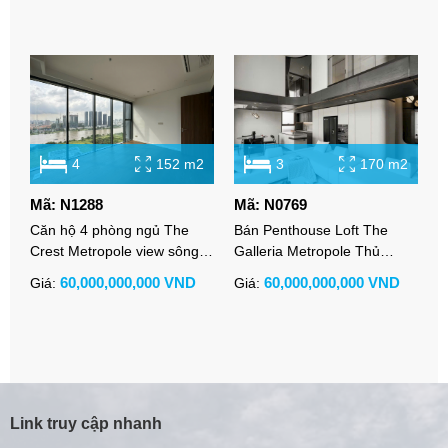
4
152 m2
3
170 m2
Mã: N1288
Mã: N0769
M
Căn hộ 4 phòng ngủ The
Bán Penthouse Loft The
B
Crest Metropole view sông
Galleria Metropole Thủ
T
Ba Son giá tốt
Thiêm, thông tầng, full nội
n
60,000,000,000 VND
60,000,000,000 VND
Giá:
Giá:
G
thất cao cấp
1
Link truy cập nhanh