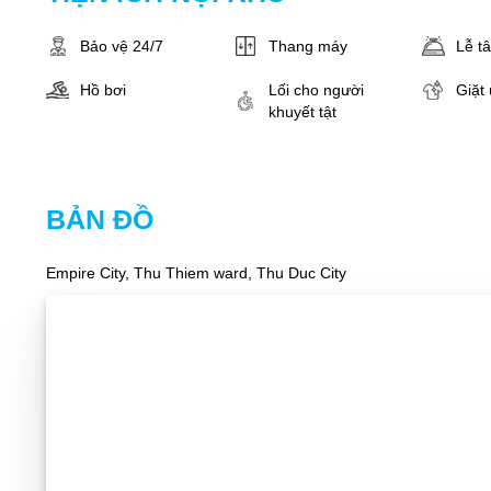
Bảo vệ 24/7
Thang máy
Lễ t
Hồ bơi
Lối cho người
Giặt 
khuyết tật
BẢN ĐỒ
Empire City, Thu Thiem ward, Thu Duc City