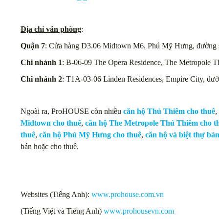
Địa chỉ văn phòng
:
Quận 7
: Cửa hàng D3.06 Midtown M6, Phú Mỹ Hưng, đường s
Chi nhánh 1
: B-06-09 The Opera Residence, The Metropole 
Chi nhánh 2
: T1A-03-06 Linden Residences, Empire City, đư
Ngoài ra, ProHOUSE còn nhiều
căn hộ Thủ Thiêm cho thuê
,
Midtown cho thuê
,
căn hộ The Metropole Thủ Thiêm cho t
thuê
,
căn hộ Phú Mỹ Hưng cho thuê
,
căn hộ và biệt thự bá
bán hoặc cho thuê.
Websites (Tiếng Anh):
www.prohouse.com.vn
(Tiếng Việt và Tiếng Anh)
www.prohousevn.com