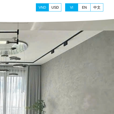
VND
USD
VI
EN
中文