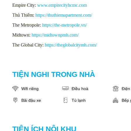
Empire City:
www.empirecityhcmc.com
Thủ Thiêm:
https://thuthiemapartment.com/
The Metropole:
https://the-metropole.vn/
Midtown:
https://midtownpmh.com/
The Global City:
https://theglobalcitymh.com/
TIỆN NGHI TRONG NHÀ
Wifi riêng
Điều hoà
Điện 
Bãi đậu xe
Tủ lạnh
Bếp 
TIỆN ÍCH NỘI KHU