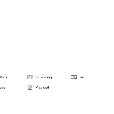
thoại
Lò vi sóng
Tivi
gas
Máy giặt