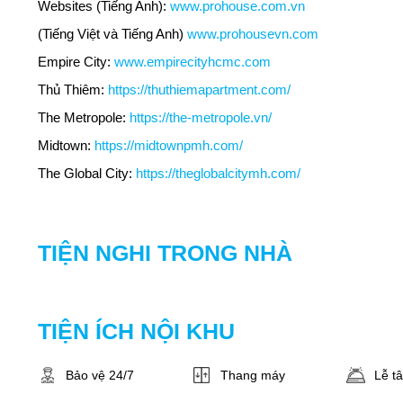
Websites (Tiếng Anh):
www.prohouse.com.vn
(Tiếng Việt và Tiếng Anh)
www.prohousevn.com
Empire City:
www.empirecityhcmc.com
Thủ Thiêm:
https://thuthiemapartment.com/
The Metropole:
https://the-metropole.vn/
Midtown:
https://midtownpmh.com/
The Global City:
https://theglobalcitymh.com/
TIỆN NGHI TRONG NHÀ
TIỆN ÍCH NỘI KHU
Bảo vệ 24/7
Thang máy
Lễ t