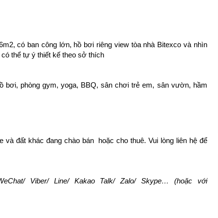
6m2, có ban công lớn, hồ bơi riêng view tòa nhà Bitexco và nhìn
ó thể tự ý thiết kế theo sở thích
 hồ bơi, phòng gym, yoga, BBQ, sân chơi trẻ em, sân vườn, hầm
 và đất khác đang chào bán hoặc cho thuê. Vui lòng liên hệ để
eChat/ Viber/ Line/ Kakao Talk/ Zalo/ Skype… (hoặc với