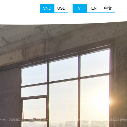
VND
USD
VI
EN
中文