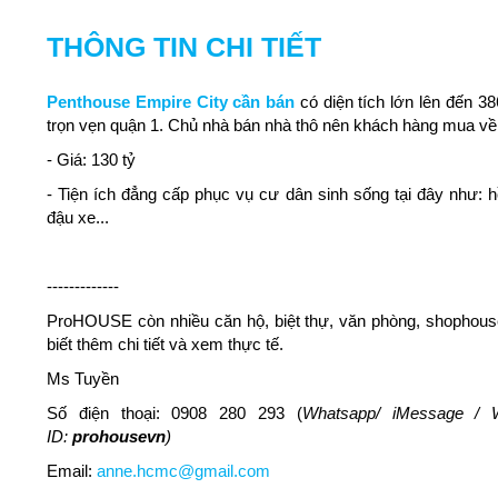
THÔNG TIN CHI TIẾT
Penthouse Empire City cần bán
có diện tích lớn lên đến 38
trọn vẹn quận 1. Chủ nhà bán nhà thô nên khách hàng mua về c
- Giá: 130 tỷ
- Tiện ích đẳng cấp phục vụ cư dân sinh sống tại đây như:
đậu xe...
-------------
ProHOUSE còn nhiều căn hộ, biệt thự, văn phòng, shophouse
biết thêm chi tiết và xem thực tế.
Ms Tuyền
Số điện thoại: 0908 280 293 (
Whatsapp/ iMessage / W
ID:
prohousevn
)
Email:
anne.hcmc@gmail.com