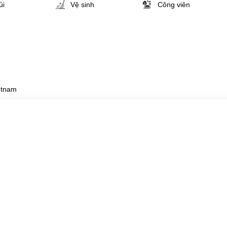
ủi
Vệ sinh
Công viên
etnam