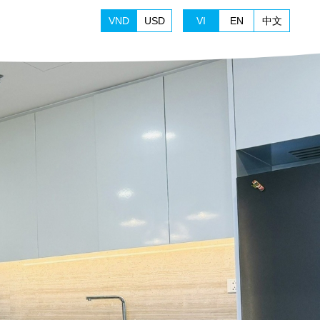
VND
USD
VI
EN
中文