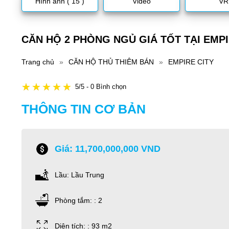
Hình ảnh ( 15 )
Video
VR
CĂN HỘ 2 PHÒNG NGỦ GIÁ TỐT TẠI EMPI
Trang chủ
»
CĂN HỘ THỦ THIÊM BÁN
»
EMPIRE CITY
5/5 - 0 Bình chọn
THÔNG TIN CƠ BẢN
Giá: 11,700,000,000 VND
Lầu: Lầu Trung
Phòng tắm: : 2
Diện tích: : 93 m2