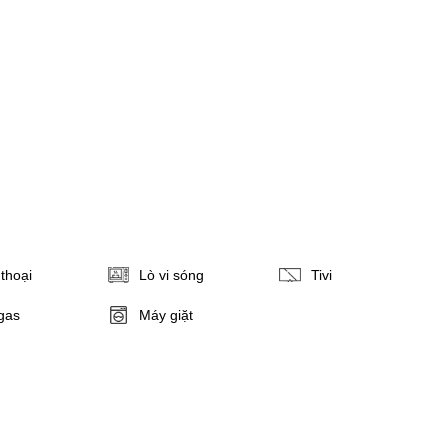
thoại
Lò vi sóng
Tivi
gas
Máy giặt