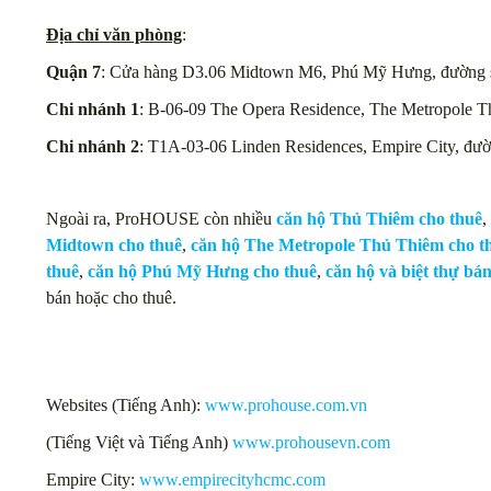
Địa chỉ văn phòng
:
Quận 7
: Cửa hàng D3.06 Midtown M6, Phú Mỹ Hưng, đường s
Chi nhánh 1
: B-06-09 The Opera Residence, The Metropole 
Chi nhánh 2
: T1A-03-06 Linden Residences, Empire City, đư
Ngoài ra, ProHOUSE còn nhiều
căn hộ Thủ Thiêm cho thuê
,
Midtown cho thuê
,
căn hộ The Metropole Thủ Thiêm cho t
thuê
,
căn hộ Phú Mỹ Hưng cho thuê
,
căn hộ và biệt thự bá
bán hoặc cho thuê.
Websites (Tiếng Anh):
www.prohouse.com.vn
(Tiếng Việt và Tiếng Anh)
www.prohousevn.com
Empire City:
www.empirecityhcmc.com