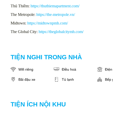
Thủ Thiêm:
https://thuthiemapartment.com/
The Metropole:
https://the-metropole.vn/
Midtown:
https://midtownpmh.com/
The Global City:
https://theglobalcitymh.com/
TIỆN NGHI TRONG NHÀ
Wifi riêng
Điều hoà
Điện 
Bãi đậu xe
Tủ lạnh
Bếp 
TIỆN ÍCH NỘI KHU