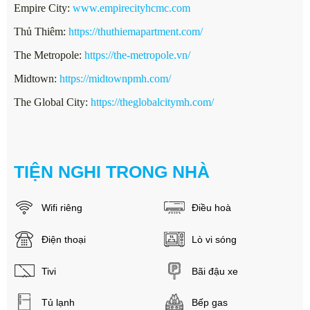
Empire City:
www.empirecityhcmc.com
Thủ Thiêm:
https://thuthiemapartment.com/
The Metropole:
https://the-metropole.vn/
Midtown:
https://midtownpmh.com/
The Global City:
https://theglobalcitymh.com/
TIỆN NGHI TRONG NHÀ
Wifi riêng
Điều hoà
Điện thoại
Lò vi sóng
Tivi
Bãi đậu xe
Tủ lạnh
Bếp gas