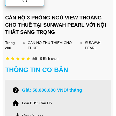
VR
CĂN HỘ 3 PHÒNG NGỦ VIEW THOÁNG
CHO THUÊ TẠI SUNWAH PEARL VỚI NỘI
THẤT SANG TRỌNG
Trang
»
CĂN HỘ THỦ THIÊM CHO
»
SUNWAH
chủ
THUÊ
PEARL
5/5 - 0 Bình chọn
THÔNG TIN CƠ BẢN
Giá: 58,000,000 VND/ tháng
Loại BĐS: Căn Hộ