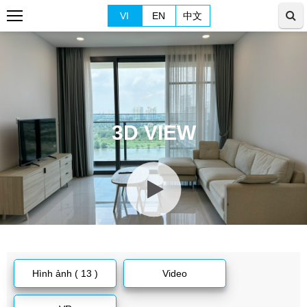
VI
EN
中文
3D VIEW
Hình ảnh ( 13 )
Video