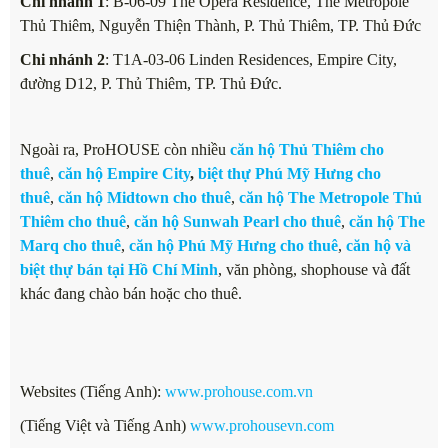
Chi nhánh 1
: B-06-09 The Opera Residence, The Metropole
Thủ Thiêm, Nguyễn Thiện Thành, P. Thủ Thiêm, TP. Thủ Đức
Chi nhánh 2
: T1A-03-06 Linden Residences, Empire City,
đường D12, P. Thủ Thiêm, TP. Thủ Đức.
Ngoài ra, ProHOUSE còn nhiều
căn hộ Thủ Thiêm cho
thuê
,
căn hộ Empire City
,
biệt thự Phú Mỹ Hưng cho
thuê
,
căn hộ Midtown cho thuê
,
căn hộ The Metropole Thủ
Thiêm cho thuê
,
căn hộ Sunwah Pearl cho thuê
,
căn hộ The
Marq cho thuê
,
căn hộ Phú Mỹ Hưng cho thuê
,
căn hộ và
biệt thự bán tại Hồ Chí Minh
, văn phòng, shophouse và đất
khác đang chào bán hoặc cho thuê.
Websites (Tiếng Anh):
www.prohouse.com.vn
(Tiếng Việt và Tiếng Anh)
www.prohousevn.com