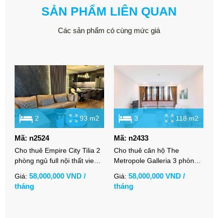
SẢN PHẨM LIÊN QUAN
Các sản phẩm có cùng mức giá
2
93 m2
3
118 m2
Mã: n2524
Mã: n2433
M
Cho thuê Empire City Tilia 2
Cho thuê căn hộ The
C
phòng ngủ full nội thất view
Metropole Galleria 3 phòng
S
sông Quận 1 và Quận 4
ngủ full nội thất
t
58,000,000 VND /
58,000,000 VND /
Giá:
Giá:
G
tháng
tháng
t