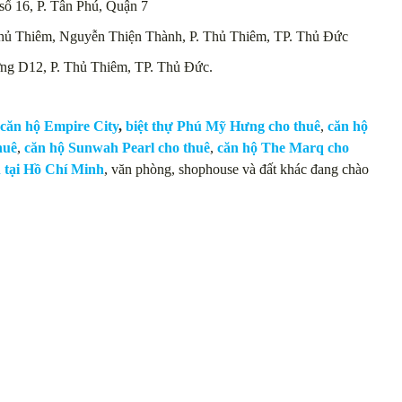
ố 16, P. Tân Phú, Quận 7
Thủ Thiêm, Nguyễn Thiện Thành, P. Thủ Thiêm, TP. Thủ Đức
ờng D12, P. Thủ Thiêm, TP. Thủ Đức.
căn hộ Empire City
,
biệt thự Phú Mỹ Hưng cho thuê
,
căn hộ
huê
,
căn hộ Sunwah Pearl cho thuê
,
căn hộ The Marq cho
n tại Hồ Chí Minh
, văn phòng, shophouse và đất khác đang chào