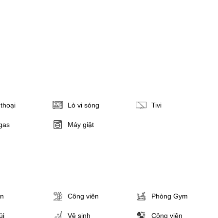
thoại
Lò vi sóng
Tivi
gas
Máy giặt
ân
Công viên
Phòng Gym
ủi
Vệ sinh
Công viên