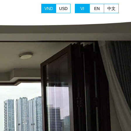
VND
USD
VI
EN
中文