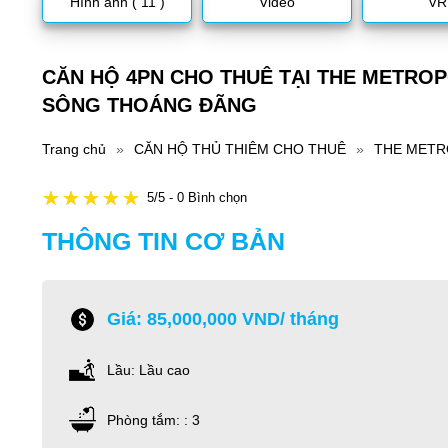
Hình ảnh ( 11 )
Video
VR
CĂN HỘ 4PN CHO THUÊ TẠI THE METROPO
SÔNG THOÁNG ĐÃNG
Trang chủ
»
CĂN HỘ THỦ THIÊM CHO THUÊ
»
THE METR
5/5 - 0 Bình chọn
THÔNG TIN CƠ BẢN
Giá: 85,000,000 VND/ tháng
Lầu: Lầu cao
Phòng tắm: : 3