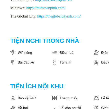
Midtown:
https://midtownpmh.com/
The Global City:
https://theglobalcitymh.com/
TIỆN NGHI TRONG NHÀ
Wifi riêng
Điều hoà
Điện 
Bãi đậu xe
Tủ lạnh
Bếp 
TIỆN ÍCH NỘI KHU
Bảo vệ 24/7
Thang máy
Lễ t
Hồ bơi
Lối cho người
Giặt 