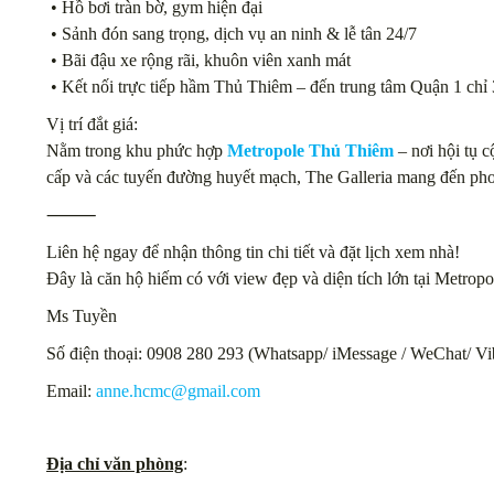
• Hồ bơi tràn bờ, gym hiện đại
• Sảnh đón sang trọng, dịch vụ an ninh & lễ tân 24/7
• Bãi đậu xe rộng rãi, khuôn viên xanh mát
• Kết nối trực tiếp hầm Thủ Thiêm – đến trung tâm Quận 1 chỉ 
Vị trí đắt giá:
Nằm trong khu phức hợp
Metropole Thủ Thiêm
– nơi hội tụ c
cấp và các tuyến đường huyết mạch, The Galleria mang đến pho
⸻
Liên hệ ngay để nhận thông tin chi tiết và đặt lịch xem nhà!
Đây là căn hộ hiếm có với view đẹp và diện tích lớn tại Metropo
Ms Tuyền
Số điện thoại: 0908 280 293 (Whatsapp/ iMessage / WeChat/ Vi
Email:
anne.hcmc@gmail.com
Địa chỉ văn phòng
: