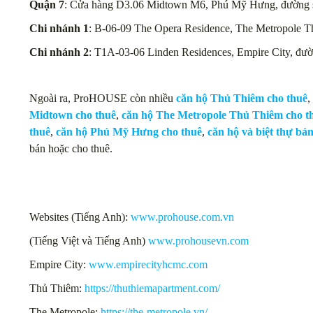
Quận 7
: Cửa hàng D3.06 Midtown M6, Phú Mỹ Hưng, đường s
Chi nhánh 1
: B-06-09 The Opera Residence, The Metropole 
Chi nhánh 2
: T1A-03-06 Linden Residences, Empire City, đư
Ngoài ra, ProHOUSE còn nhiều
căn hộ Thủ Thiêm cho thuê
,
Midtown cho thuê
,
căn hộ The Metropole Thủ Thiêm cho t
thuê
,
căn hộ Phú Mỹ Hưng cho thuê
,
căn hộ và biệt thự bá
bán hoặc cho thuê.
Websites (Tiếng Anh):
www.prohouse.com.vn
(Tiếng Việt và Tiếng Anh)
www.prohousevn.com
Empire City:
www.empirecityhcmc.com
Thủ Thiêm:
https://thuthiemapartment.com/
The Metropole:
https://the-metropole.vn/