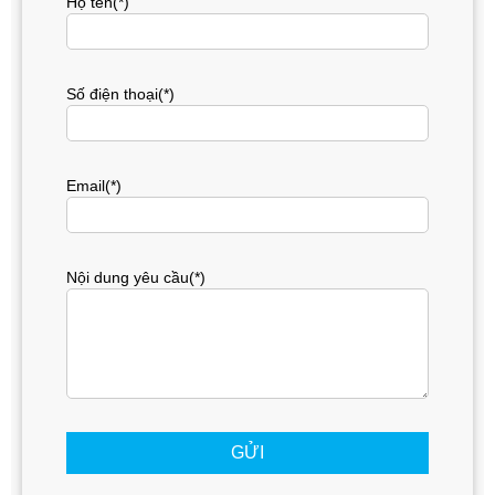
Họ tên(*)
Số điện thoại(*)
Email(*)
Nội dung yêu cầu(*)
GỬI