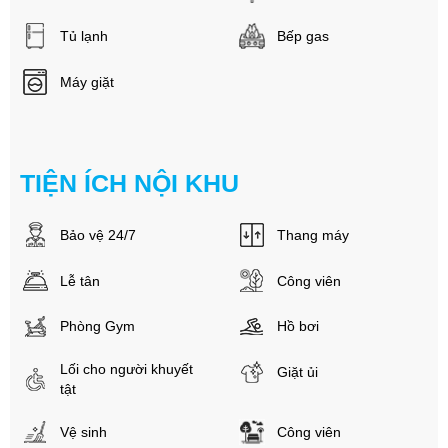
Tủ lạnh
Bếp gas
Máy giặt
TIỆN ÍCH NỘI KHU
Bảo vệ 24/7
Thang máy
Lễ tân
Công viên
Phòng Gym
Hồ bơi
Lối cho người khuyết
Giặt ủi
tật
Vệ sinh
Công viên