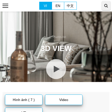
VI
EN
中文
3D VIEW
Hình ảnh ( 7 )
Video