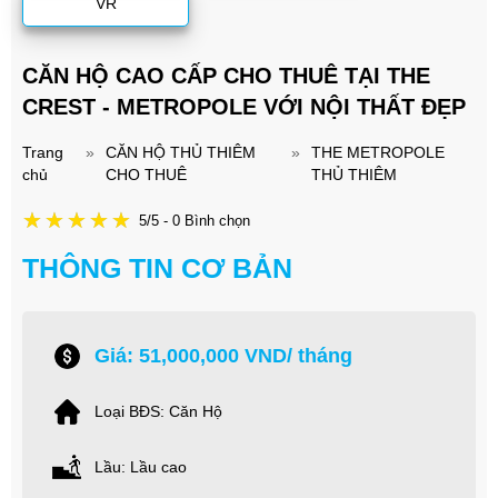
VR
CĂN HỘ CAO CẤP CHO THUÊ TẠI THE
CREST - METROPOLE VỚI NỘI THẤT ĐẸP
Trang
»
CĂN HỘ THỦ THIÊM
»
THE METROPOLE
chủ
CHO THUÊ
THỦ THIÊM
5/5 - 0 Bình chọn
THÔNG TIN CƠ BẢN
Giá: 51,000,000 VND/ tháng
Loại BĐS: Căn Hộ
Lầu: Lầu cao