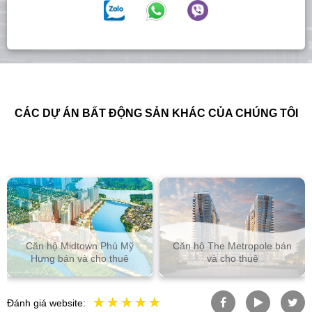
CÁC DỰ ÁN BẤT ĐỘNG SẢN KHÁC CỦA CHÚNG TÔI
n hộ Midtown Phú Mỹ
Căn hộ The Metropole bán
BĐS tạ
ưng bán và cho thuê
và cho thuê
Đánh giá website: