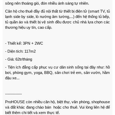
sông nên thoáng gió, đón nhiều ánh sáng tự nhiên.
Căn hộ cho thuê đầy đủ nội thất từ thiết bị điện tử (smart TV, tủ
lạnh side by side, lò nướng âm tường,...) đến hệ thống tủ bếp,
tủ quần áo và thiết bị vệ sinh đều được chủ nhà lựa chọn các
thương hiệu uy tín, cao cấp.
- Thiết kế: 3PN + 2WC
- Diện tích: 117m2
- Giá: 62tr/tháng
- Tiện ích đẳng cấp phục vụ cư dân sinh sống tại đây như: hồ
bơi, phòng gym, yoga, BBQ, sân chơi trẻ em, sân vườn, hầm
đậu xe...
-------------
ProHOUSE còn nhiều căn hộ, biệt thự, văn phòng, shophouse
và đất khác đang chào bán hoặc cho thuê. Vui lòng liên hệ để
biết thêm chi tiết và xem thực tế.