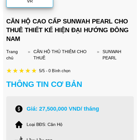
VR
CĂN HỘ CAO CẤP SUNWAH PEARL CHO
THUÊ THIẾT KẾ HIỆN ĐẠI HƯỚNG ĐÔNG
NAM
Trang
»
CĂN HỘ THỦ THIÊM CHO
»
SUNWAH
chủ
THUÊ
PEARL
5/5 - 0 Bình chọn
THÔNG TIN CƠ BẢN
Giá: 27,500,000 VND/ tháng
Loại BĐS: Căn Hộ