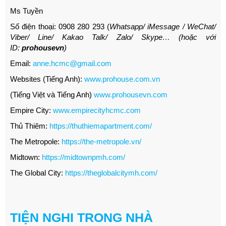
Ms Tuyền
Số điện thoại: 0908 280 293 (
Whatsapp/ iMessage / WeChat/
Viber/ Line/ Kakao Talk/ Zalo/ Skype… (hoặc với
ID:
prohousevn
)
Email:
anne.hcmc@gmail.com
Websites (Tiếng Anh):
www.prohouse.com.vn
(Tiếng Việt và Tiếng Anh)
www.prohousevn.com
Empire City:
www.empirecityhcmc.com
Thủ Thiêm:
https://thuthiemapartment.com/
The Metropole:
https://the-metropole.vn/
Midtown:
https://midtownpmh.com/
The Global City:
https://theglobalcitymh.com/
TIỆN NGHI TRONG NHÀ