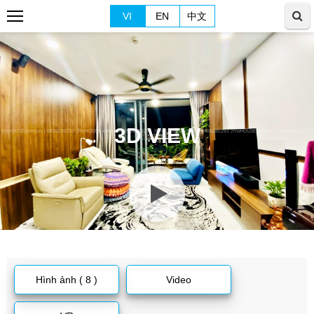
VI
EN
中文
3D VIEW
Hình ảnh ( 8 )
Video