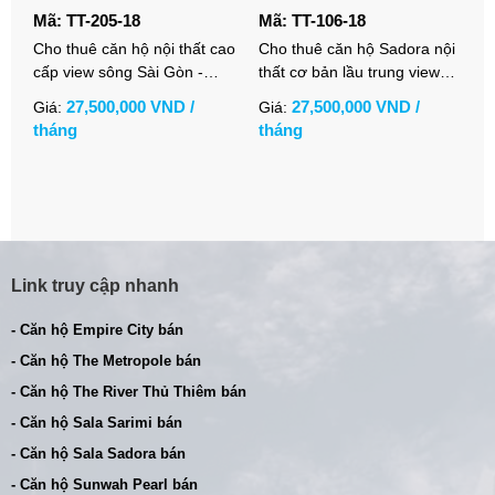
Mã: TT-205-18
Mã: TT-106-18
M
Cho thuê căn hộ nội thất cao
Cho thuê căn hộ Sadora nội
C
cấp view sông Sài Gòn -
thất cơ bản lầu trung view
đ
1PN tại Empire City
không chắn
v
27,500,000 VND /
27,500,000 VND /
Giá:
Giá:
G
tháng
tháng
t
Link truy cập nhanh
- Căn hộ Empire City bán
- Căn hộ The Metropole bán
- Căn hộ The River Thủ Thiêm bán
- Căn hộ Sala Sarimi bán
- Căn hộ Sala Sadora bán
- Căn hộ Sunwah Pearl bán