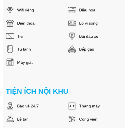
Wifi riêng
Điều hoà
Điện thoại
Lò vi sóng
Tivi
Bãi đậu xe
Tủ lạnh
Bếp gas
Máy giặt
TIỆN ÍCH NỘI KHU
Bảo vệ 24/7
Thang máy
Lễ tân
Công viên