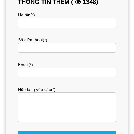
THÔNG TIN THÊM (
1348)
Họ tên(*)
Số điện thoại(*)
Email(*)
Nội dung yêu cầu(*)