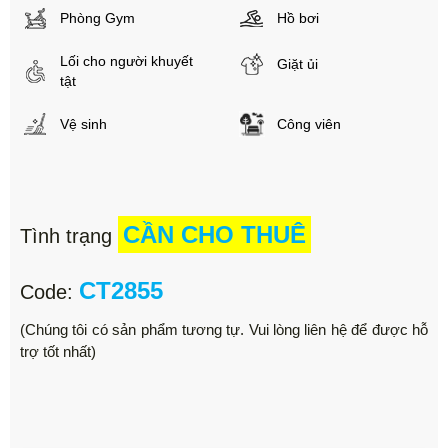
Phòng Gym
Hồ bơi
Lối cho người khuyết
Giặt ủi
tật
Vệ sinh
Công viên
CẦN CHO THUÊ
Tình trạng
CT2855
Code:
(Chúng tôi có sản phẩm tương tự. Vui lòng liên hệ để được hỗ
trợ tốt nhất)