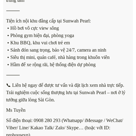
trung tâm
⸻
Tiện ích nội khu đẳng cấp tại Sunwah Pearl:
• Hồ bơi vô cực view sông
• Phòng gym hiện đại, phòng yoga
• Khu BBQ, khu vui chơi trẻ em
• Sảnh đón sang trọng, bảo vệ 24/7, camera an ninh
• Siêu thị mini, quán café, nhà hàng trong khuôn viên
• Hầm để xe rộng rãi, hệ thống điện dự phòng
⸻
📞 Liên hệ ngay để được tư vấn và đặt lịch xem nhà trực tiếp.
Trải nghiệm cuộc sống thượng lưu tại Sunwah Pearl – nơi ở lý
tưởng giữa lòng Sài Gòn.
Ms Tuyền
Số điện thoại: 0908 280 293 (Whatsapp/ iMessage / WeChat/
Viber/ Line/ Kakao Talk/ Zalo/ Skype… (hoặc với ID:
prohousevn)