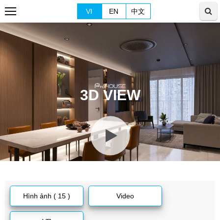
VI
EN
中文
3D VIEW
Hình ảnh ( 15 )
Video