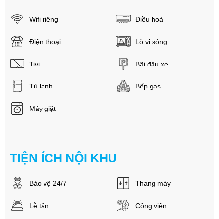
Wifi riêng
Điều hoà
Điện thoại
Lò vi sóng
Tivi
Bãi đậu xe
Tủ lạnh
Bếp gas
Máy giặt
TIỆN ÍCH NỘI KHU
Bảo vệ 24/7
Thang máy
Lễ tân
Công viên