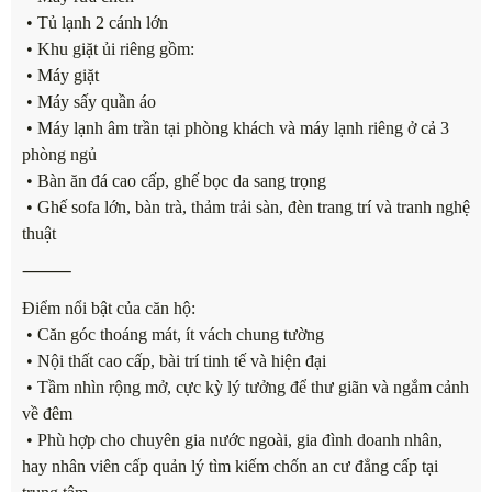
• Tủ lạnh 2 cánh lớn
• Khu giặt ủi riêng gồm:
• Máy giặt
• Máy sấy quần áo
• Máy lạnh âm trần tại phòng khách và máy lạnh riêng ở cả 3
phòng ngủ
• Bàn ăn đá cao cấp, ghế bọc da sang trọng
• Ghế sofa lớn, bàn trà, thảm trải sàn, đèn trang trí và tranh nghệ
thuật
⸻
Điểm nổi bật của căn hộ:
• Căn góc thoáng mát, ít vách chung tường
• Nội thất cao cấp, bài trí tinh tế và hiện đại
• Tầm nhìn rộng mở, cực kỳ lý tưởng để thư giãn và ngắm cảnh
về đêm
• Phù hợp cho chuyên gia nước ngoài, gia đình doanh nhân,
hay nhân viên cấp quản lý tìm kiếm chốn an cư đẳng cấp tại