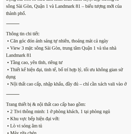
sông Sài Gòn, Quận 1 và Landmark 81 – biểu tượng mới của
thành phố.
⸻
Thông tin chi tiết:
• Căn góc đón ánh sáng tự nhiên, thoáng mát cả ngày
• View 3 mặt: sông Sài Gòn, trung tâm Quận 1 và tòa nhà
Landmark 81
• Tầng cao, yên tĩnh, riêng tư
• Thiết kế hiện đại, tinh tế, bố trí hợp lý, tối ưu không gian sử
dụng
• Nội thất cao cấp, nhập khẩu, đầy đủ – chỉ cần xách vali vào ở
⸻
Trang thiết bị & nội thất cao cấp bao gồm:
• 2 Tivi thông minh: 1 ở phòng khách, 1 tại phòng ngủ
• Khu vực bếp hiện đại với:
• Lò vi sóng âm tủ
• Máy rửa chén