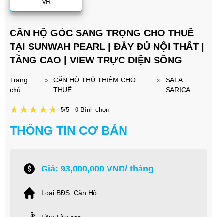
VR
CĂN HỘ GÓC SANG TRỌNG CHO THUÊ
TẠI SUNWAH PEARL | ĐẦY ĐỦ NỘI THẤT |
TẦNG CAO | VIEW TRỰC DIỆN SÔNG
Trang
»
CĂN HỘ THỦ THIÊM CHO
»
SALA
chủ
THUÊ
SARICA
5/5 - 0 Bình chọn
THÔNG TIN CƠ BẢN
Giá: 93,000,000 VND/ tháng
Loại BĐS: Căn Hộ