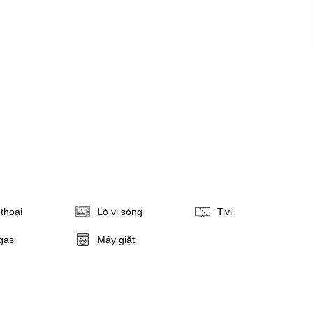
thoại
Lò vi sóng
Tivi
gas
Máy giặt