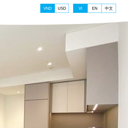
VND
USD
VI
EN
中文