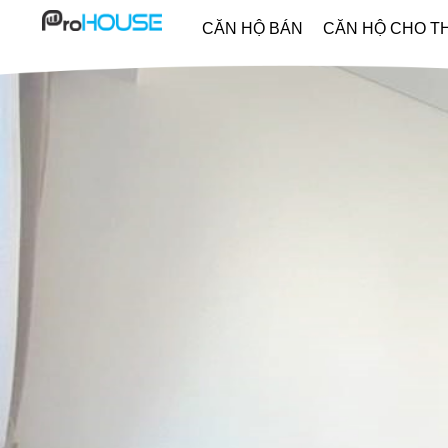
CĂN HỘ BÁN
CĂN HỘ CHO T