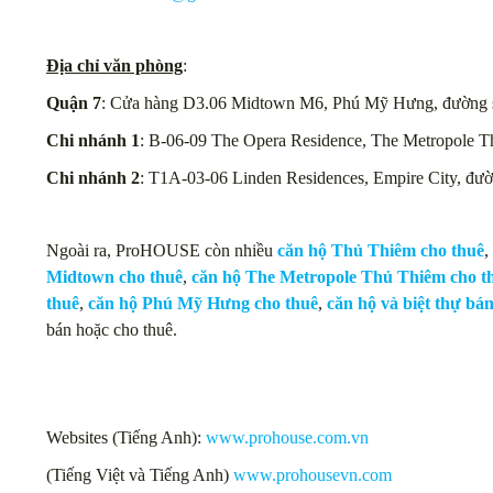
Địa chỉ văn phòng
:
Quận 7
: Cửa hàng D3.06 Midtown M6, Phú Mỹ Hưng, đường s
Chi nhánh 1
: B-06-09 The Opera Residence, The Metropole 
Chi nhánh 2
: T1A-03-06 Linden Residences, Empire City, đư
Ngoài ra, ProHOUSE còn nhiều
căn hộ Thủ Thiêm cho thuê
,
Midtown cho thuê
,
căn hộ The Metropole Thủ Thiêm cho t
thuê
,
căn hộ Phú Mỹ Hưng cho thuê
,
căn hộ và biệt thự bá
bán hoặc cho thuê.
Websites (Tiếng Anh):
www.prohouse.com.vn
(Tiếng Việt và Tiếng Anh)
www.prohousevn.com