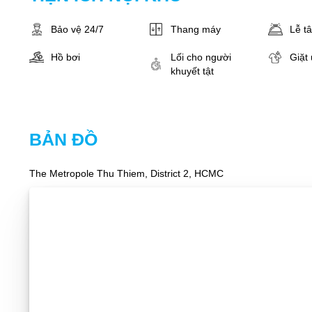
Bảo vệ 24/7
Thang máy
Lễ t
Hồ bơi
Lối cho người
Giặt 
khuyết tật
BẢN ĐỒ
The Metropole Thu Thiem, District 2, HCMC