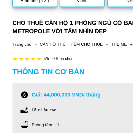
Hình ảnh ( 12 )
Video
VR
CHO THUÊ CĂN HỘ 1 PHÒNG NGỦ CÓ BAN
METROPOLE VỚI TẦM NHÌN ĐẸP
Trang chủ
»
CĂN HỘ THỦ THIÊM CHO THUÊ
»
THE METR
5/5 - 0 Bình chọn
THÔNG TIN CƠ BẢN
Giá: 44,000,000 VND/ tháng
Lầu: Lầu cao
Phòng tắm: : 1