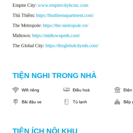
Empire City:
www.empirecityhcmc.com
Thủ Thiêm:
https://thuthiemapartment.com/
The Metropole:
https://the-metropole.vn/
Midtown:
https://midtownpmh.com/
The Global City:
https://theglobalcitymh.com/
TIỆN NGHI TRONG NHÀ
Wifi riêng
Điều hoà
Điện 
Bãi đậu xe
Tủ lạnh
Bếp 
TIỆN ÍCH NỘI KHU