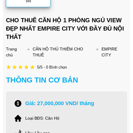
VR
CHO THUÊ CĂN HỘ 1 PHÒNG NGỦ VIEW
ĐẸP NHẤT EMPIRE CITY VỚI ĐẦY ĐỦ NỘI
THẤT
Trang
»
CĂN HỘ THỦ THIÊM CHO
»
EMPIRE
chủ
THUÊ
CITY
5/5 - 0 Bình chọn
THÔNG TIN CƠ BẢN
Giá: 27,000,000 VND/ tháng
Loại BĐS: Căn Hộ