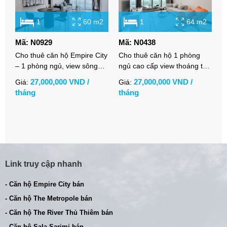
1
60 m2
1
64 m2
Mã: N0929
Mã: N0438
M
Cho thuê căn hộ Empire City
Cho thuê căn hộ 1 phòng
C
– 1 phòng ngủ, view sông
ngủ cao cấp view thoáng tại
n
cực kỳ thoáng, full nội thất
Empire City
E
27,000,000 VND /
27,000,000 VND /
Giá:
Giá:
G
hiện đại
t
tháng
tháng
t
t
Link truy cập nhanh
- Căn hộ Empire City bán
- Căn hộ The Metropole bán
- Căn hộ The River Thủ Thiêm bán
- Căn hộ Sala Sarimi bán