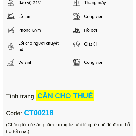
Bảo vệ 24/7
Thang máy
Lễ tân
Công viên
Phòng Gym
Hồ bơi
Lối cho người khuyết
Giặt ủi
tật
Vệ sinh
Công viên
CẦN CHO THUÊ
Tình trạng
CT00218
Code:
(Chúng tôi có sản phẩm tương tự. Vui lòng liên hệ để được hỗ
trợ tốt nhất)