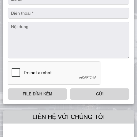
FILE ĐÍNH KÈM
GỬI
LIÊN HỆ VỚI CHÚNG TÔI