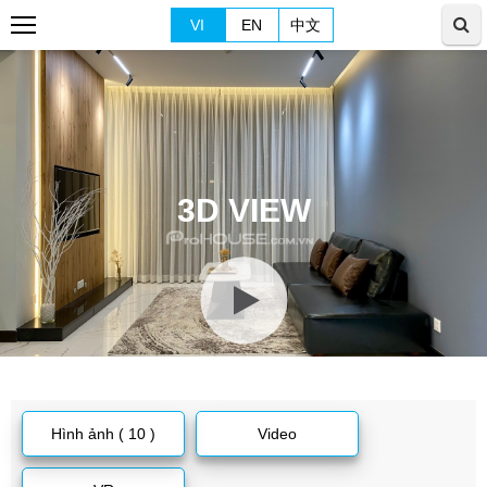
VI
EN
中文
3D VIEW
Hình ảnh ( 10 )
Video