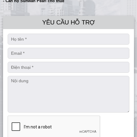
- Căn hộ Sunwah Pearl cho thuê
YÊU CẦU HỖ TRỢ