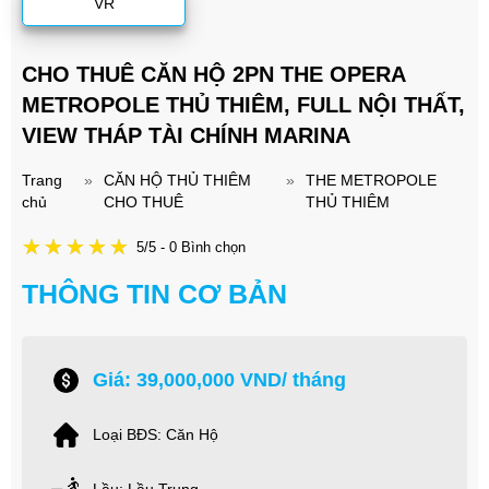
VR
CHO THUÊ CĂN HỘ 2PN THE OPERA
METROPOLE THỦ THIÊM, FULL NỘI THẤT,
VIEW THÁP TÀI CHÍNH MARINA
Trang
»
CĂN HỘ THỦ THIÊM
»
THE METROPOLE
chủ
CHO THUÊ
THỦ THIÊM
5/5 - 0 Bình chọn
THÔNG TIN CƠ BẢN
Giá: 39,000,000 VND/ tháng
Loại BĐS: Căn Hộ