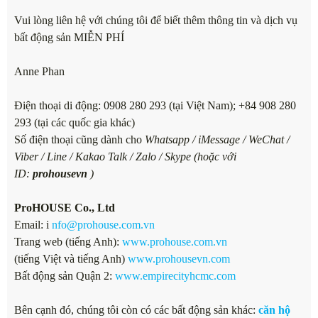
Vui lòng liên hệ với chúng tôi để biết thêm thông tin và dịch vụ
bất động sản MIỄN PHÍ
Anne Phan
Điện thoại di động: 0908 280 293 (tại Việt Nam); +84 908 280
293 (tại các quốc gia khác)
Số điện thoại cũng dành cho
Whatsapp / iMessage / WeChat /
Viber / Line / Kakao Talk / Zalo / Skype (hoặc với
ID:
prohousevn
)
ProHOUSE Co., Ltd
Email: i
nfo@prohouse.com.vn
Trang web (tiếng Anh):
www.prohouse.com.vn
(tiếng Việt và tiếng Anh)
www.prohousevn.com
Bất động sản Quận 2:
www.empirecityhcmc.com
Bên cạnh đó, chúng tôi còn có các bất động sản khác:
căn hộ