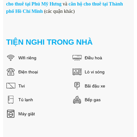
cho thuê tại Phú Mỹ Hưng
và
căn hộ cho thuê tại Thành
phố Hồ Chí Minh
(các quận khác)
TIỆN NGHI TRONG NHÀ
Wifi riêng
Điều hoà
Điện thoại
Lò vi sóng
Tivi
Bãi đậu xe
Tủ lạnh
Bếp gas
Máy giặt