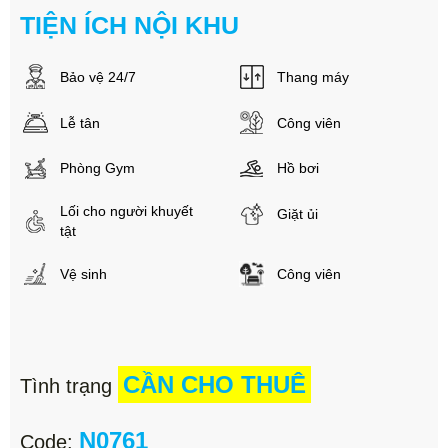
TIỆN ÍCH NỘI KHU
Bảo vệ 24/7
Thang máy
Lễ tân
Công viên
Phòng Gym
Hồ bơi
Lối cho người khuyết
Giặt ủi
tật
Vệ sinh
Công viên
CẦN CHO THUÊ
Tình trạng
N0761
Code: