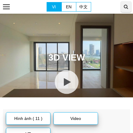
VI
EN
中文
3D VIEW
Hình ảnh ( 11 )
Video