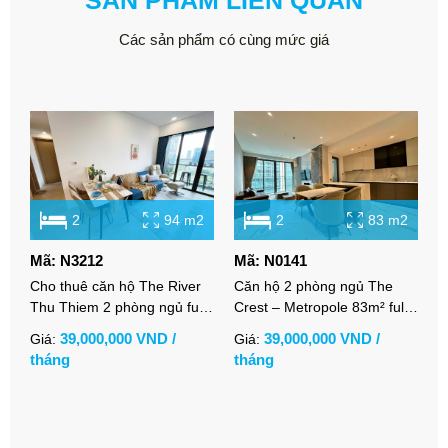
SẢN PHẨM LIÊN QUAN
Các sản phẩm có cùng mức giá
2
94 m2
2
83 m2
Mã: N3212
Mã: N0141
M
Cho thuê căn hộ The River
Căn hộ 2 phòng ngủ The
C
Thu Thiem 2 phòng ngủ full
Crest – Metropole 83m² full
2
nội thất view thoáng đẹp
nội thất view sông thoáng
v
39,000,000 VND /
39,000,000 VND /
Giá:
Giá:
G
mát
tháng
tháng
t