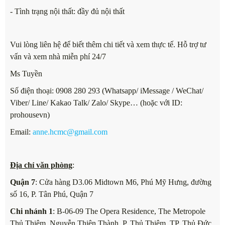
- Tình trạng nội thất: đầy đủ nội thất
Vui lòng liên hệ để biết thêm chi tiết và xem thực tế. Hỗ trợ tư
vấn và xem nhà miễn phí 24/7
Ms Tuyền
Số điện thoại: 0908 280 293 (Whatsapp/ iMessage / WeChat/
Viber/ Line/ Kakao Talk/ Zalo/ Skype… (hoặc với ID:
prohousevn)
Email:
anne.hcmc@gmail.com
Địa chỉ văn phòng
:
Quận 7
: Cửa hàng D3.06 Midtown M6, Phú Mỹ Hưng, đường
số 16, P. Tân Phú, Quận 7
Chi nhánh 1
: B-06-09 The Opera Residence, The Metropole
Thủ Thiêm, Nguyễn Thiện Thành, P. Thủ Thiêm, TP. Thủ Đức