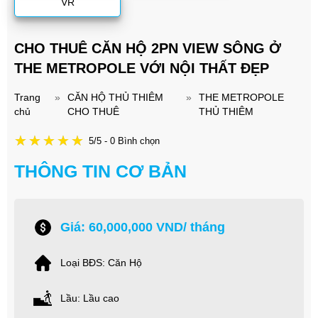
VR
CHO THUÊ CĂN HỘ 2PN VIEW SÔNG Ở
THE METROPOLE VỚI NỘI THẤT ĐẸP
Trang
»
CĂN HỘ THỦ THIÊM
»
THE METROPOLE
chủ
CHO THUÊ
THỦ THIÊM
5/5 - 0 Bình chọn
THÔNG TIN CƠ BẢN
Giá: 60,000,000 VND/ tháng
Loại BĐS: Căn Hộ
Lầu: Lầu cao