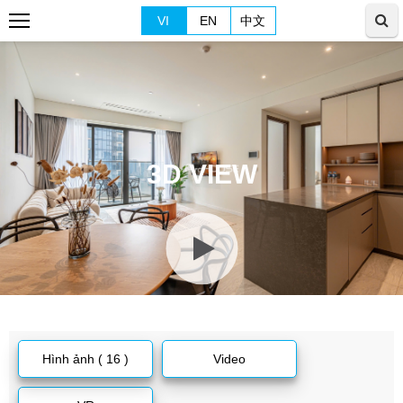
VI
EN
中文
3D VIEW
Hình ảnh ( 16 )
Video