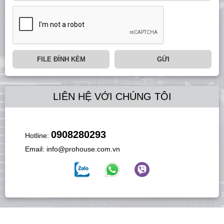
FILE ĐÍNH KÈM
GỬI
LIÊN HỆ VỚI CHÚNG TÔI
0908280293
Hotline:
Email:
info@prohouse.com.vn