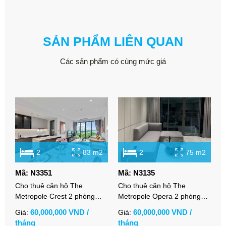
SẢN PHẨM LIÊN QUAN
Các sản phẩm có cùng mức giá
2
83 m2
2
75 m2
Mã: N3351
Mã: N3135
M
Cho thuê căn hộ The
Cho thuê căn hộ The
C
Metropole Crest 2 phòng
Metropole Opera 2 phòng
P
ngủ full nội thất cao cấp view
ngủ full nội thất cao cấp view
t
60,000,000 VND /
60,000,000 VND /
Giá:
Giá:
G
thoáng
sông Bitexco
t
tháng
tháng
t