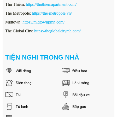
Thủ Thiêm:
https://thuthiemapartment.com/
The Metropole:
https://the-metropole.vn/
Midtown:
https://midtownpmh.com/
The Global City:
https://theglobalcitymh.com/
TIỆN NGHI TRONG NHÀ
Wifi riêng
Điều hoà
Điện thoại
Lò vi sóng
Tivi
Bãi đậu xe
Tủ lạnh
Bếp gas