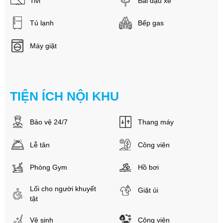
Tivi
Bãi đậu xe
Tủ lạnh
Bếp gas
Máy giặt
TIỆN ÍCH NỘI KHU
Bảo vệ 24/7
Thang máy
Lễ tân
Công viên
Phòng Gym
Hồ bơi
Lối cho người khuyết
Giặt ủi
tật
Vệ sinh
Công viên