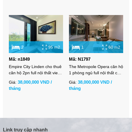
2
95 m2
1
60 m2
Mã: n1849
Mã: N1797
M
Empire City Linden cho thuê
The Metropole Opera căn hộ
C
căn hộ 2pn full nội thất view
1 phòng ngủ full nội thất cho
P
thoáng
thuê tại thủ thiêm
đ
38,000,000 VND /
38,000,000 VND /
Giá:
Giá:
G
tháng
tháng
t
Link truy cập nhanh