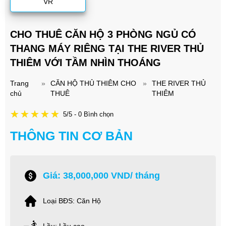
VR
CHO THUÊ CĂN HỘ 3 PHÒNG NGỦ CÓ
THANG MÁY RIÊNG TẠI THE RIVER THỦ
THIÊM VỚI TẦM NHÌN THOÁNG
Trang
»
CĂN HỘ THỦ THIÊM CHO
»
THE RIVER THỦ
chủ
THUÊ
THIÊM
5/5 - 0 Bình chọn
THÔNG TIN CƠ BẢN
Giá: 38,000,000 VND/ tháng
Loại BĐS: Căn Hộ