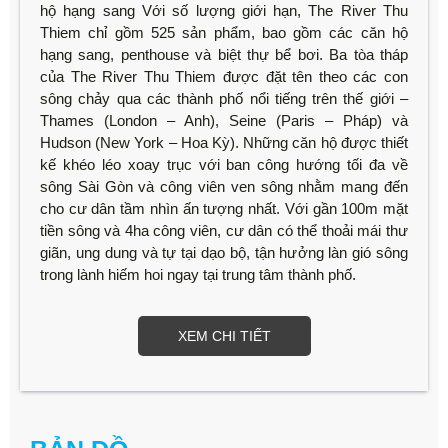
hộ hạng sang Với số lượng giới hạn, The River Thu
Thiem chỉ gồm 525 sản phẩm, bao gồm các căn hộ
hạng sang, penthouse và biệt thự bể bơi. Ba tòa tháp
của The River Thu Thiem được đặt tên theo các con
sông chảy qua các thành phố nổi tiếng trên thế giới –
Thames (London – Anh), Seine (Paris – Pháp) và
Hudson (New York – Hoa Kỳ). Những căn hộ được thiết
kế khéo léo xoay trục với ban công hướng tối đa về
sông Sài Gòn và công viên ven sông nhằm mang đến
cho cư dân tầm nhìn ấn tượng nhất. Với gần 100m mặt
tiền sông và 4ha công viên, cư dân có thể thoải mái thư
giãn, ung dung và tự tại dạo bộ, tận hưởng làn gió sông
trong lành hiếm hoi ngay tại trung tâm thành phố.
XEM CHI TIẾT