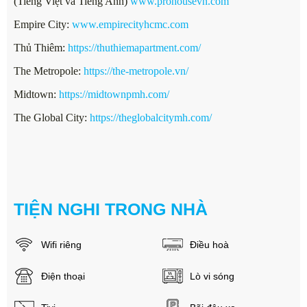
(Tiếng Việt và Tiếng Anh)
www.prohousevn.com
Empire City:
www.empirecityhcmc.com
Thủ Thiêm:
https://thuthiemapartment.com/
The Metropole:
https://the-metropole.vn/
Midtown:
https://midtownpmh.com/
The Global City:
https://theglobalcitymh.com/
TIỆN NGHI TRONG NHÀ
Wifi riêng
Điều hoà
Điện thoại
Lò vi sóng