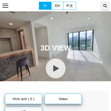
VI
EN
中文
3D VIEW
Hình ảnh ( 5 )
Video