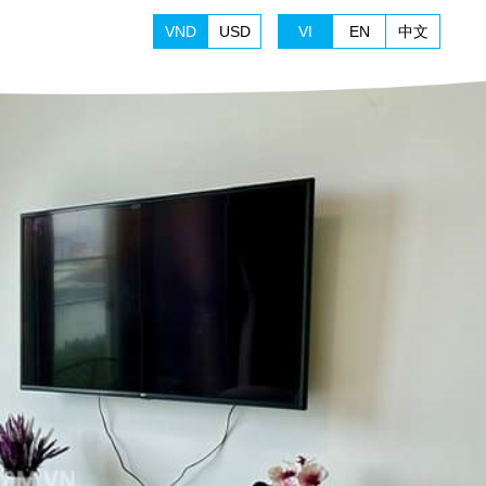
VND
USD
VI
EN
中文