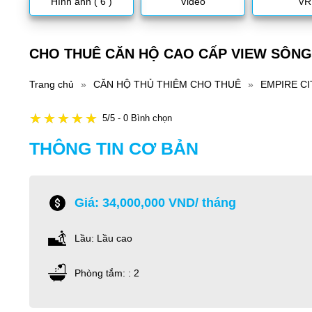
Hình ảnh ( 6 )
Video
VR
CHO THUÊ CĂN HỘ CAO CẤP VIEW SÔNG 
Trang chủ
»
CĂN HỘ THỦ THIÊM CHO THUÊ
»
EMPIRE CI
5/5 - 0 Bình chọn
THÔNG TIN CƠ BẢN
Giá: 34,000,000 VND/ tháng
Lầu: Lầu cao
Phòng tắm: : 2