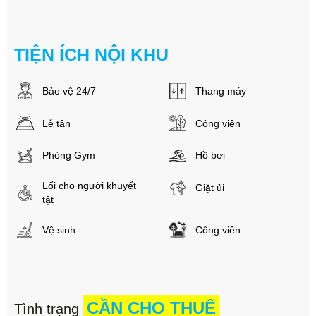
TIỆN ÍCH NỘI KHU
Bảo vệ 24/7
Thang máy
Lễ tân
Công viên
Phòng Gym
Hồ bơi
Lối cho người khuyết
Giặt ủi
tật
Vệ sinh
Công viên
CẦN CHO THUÊ
Tình trạng