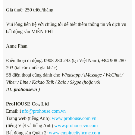
Giá thuê: 250 triệu/tháng
Vui lòng liên hệ với chúng tôi để biết thêm thông tin và dịch vụ
bất động sản MIỄN PHÍ
Anne Phan
Điện thoại di động: 0908 280 293 (tại Việt Nam); +84 908 280
293 (tại các quốc gia khác)
Số điện thoại cũng dành cho
Whatsapp / iMessage / WeChat /
Viber / Line / Kakao Talk / Zalo / Skype (hoặc với
ID:
prohousevn
)
ProHOUSE Co., Ltd
Email: i
nfo@prohouse.com.vn
Trang web (tiếng Anh):
www.prohouse.com.vn
(tiếng Việt và tiếng Anh)
www.prohousevn.com
Bất động sản Quận 2:
www.empirecityhcmc.com