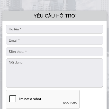
YÊU CẦU HỖ TRỢ