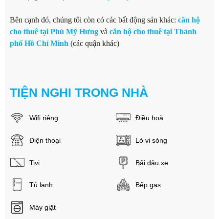
Bên cạnh đó, chúng tôi còn có các bất động sản khác:
căn hộ
cho thuê tại Phú Mỹ Hưng
và
căn hộ cho thuê tại Thành
phố Hồ Chí Minh
(các quận khác)
TIỆN NGHI TRONG NHÀ
Wifi riêng
Điều hoà
Điện thoại
Lò vi sóng
Tivi
Bãi đậu xe
Tủ lạnh
Bếp gas
Máy giặt