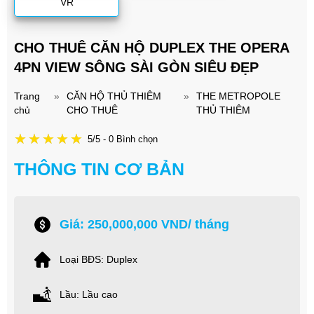
VR
CHO THUÊ CĂN HỘ DUPLEX THE OPERA
4PN VIEW SÔNG SÀI GÒN SIÊU ĐẸP
Trang
»
CĂN HỘ THỦ THIÊM
»
THE METROPOLE
chủ
CHO THUÊ
THỦ THIÊM
5/5 - 0 Bình chọn
THÔNG TIN CƠ BẢN
Giá: 250,000,000 VND/ tháng
Loại BĐS: Duplex
Lầu: Lầu cao