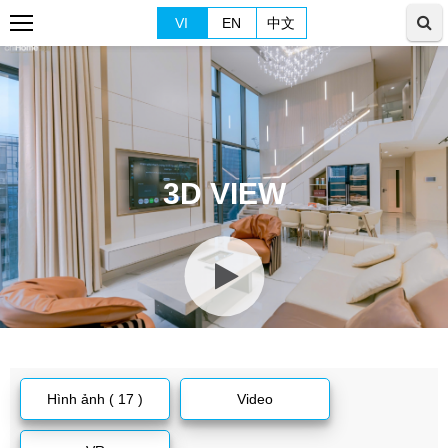
VI
EN
中文
3D VIEW
Hình ảnh ( 17 )
Video