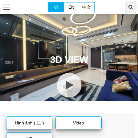
VI
EN
中文
3D VIEW
Hình ảnh ( 11 )
Video