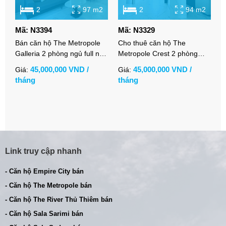
2
97 m2
2
94 m2
Mã: N3394
Mã: N3329
M
Bán căn hộ The Metropole
Cho thuê căn hộ The
C
Galleria 2 phòng ngủ full nội
Metropole Crest 2 phòng
n
thất sang trọng
ngủ nội thất cơ bản view
k
45,000,000 VND /
45,000,000 VND /
Giá:
Giá:
G
thoáng
M
tháng
tháng
t
Link truy cập nhanh
- Căn hộ Empire City bán
- Căn hộ The Metropole bán
- Căn hộ The River Thủ Thiêm bán
- Căn hộ Sala Sarimi bán