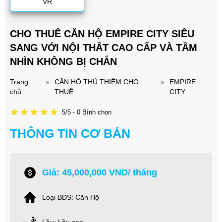
VR
CHO THUÊ CĂN HỘ EMPIRE CITY SIÊU
SANG VỚI NỘI THẤT CAO CẤP VÀ TẦM
NHÌN KHÔNG BỊ CHẮN
Trang
»
CĂN HỘ THỦ THIÊM CHO
»
EMPIRE
chủ
THUÊ
CITY
5/5 - 0 Bình chọn
THÔNG TIN CƠ BẢN
Giá: 45,000,000 VND/ tháng
Loại BĐS: Căn Hộ