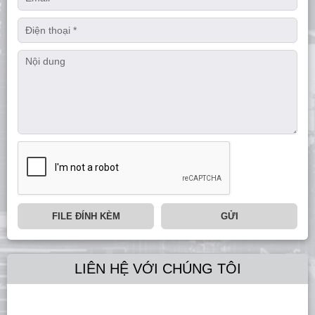
FILE ĐÍNH KÈM
GỬI
LIÊN HỆ VỚI CHÚNG TÔI