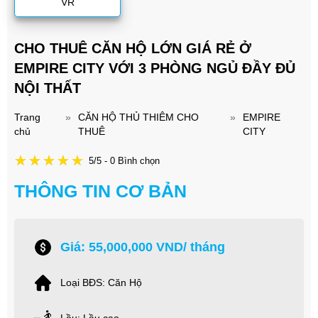
VR
CHO THUÊ CĂN HỘ LỚN GIÁ RẺ Ở
EMPIRE CITY VỚI 3 PHÒNG NGỦ ĐẦY ĐỦ
NỘI THẤT
Trang
»
CĂN HỘ THỦ THIÊM CHO
»
EMPIRE
chủ
THUÊ
CITY
5/5 - 0 Bình chọn
THÔNG TIN CƠ BẢN
Giá: 55,000,000 VND/ tháng
Loại BĐS: Căn Hộ