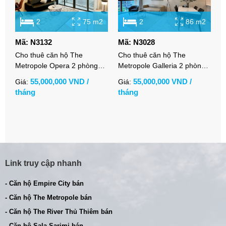
2
75 m2
2
86 m2
Mã: N3132
Mã: N3028
M
Cho thuê căn hộ The
Cho thuê căn hộ The
C
Metropole Opera 2 phòng
Metropole Galleria 2 phòng
P
ngủ full nội thất view thoáng
ngủ full nội thất
n
55,000,000 VND /
55,000,000 VND /
Giá:
Giá:
G
d
tháng
tháng
t
Link truy cập nhanh
- Căn hộ Empire City bán
- Căn hộ The Metropole bán
- Căn hộ The River Thủ Thiêm bán
- Căn hộ Sala Sarimi bán