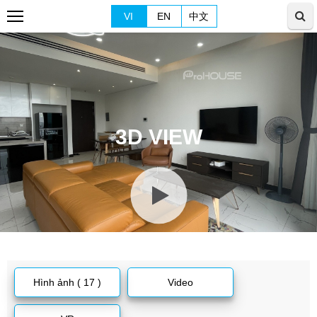
VI
EN
中文
3D VIEW
Hình ảnh ( 17 )
Video