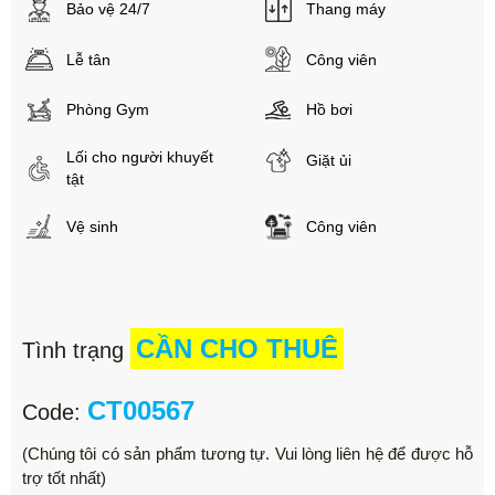
Bảo vệ 24/7
Thang máy
Lễ tân
Công viên
Phòng Gym
Hồ bơi
Lối cho người khuyết
Giặt ủi
tật
Vệ sinh
Công viên
CẦN CHO THUÊ
Tình trạng
CT00567
Code:
(Chúng tôi có sản phẩm tương tự. Vui lòng liên hệ để được hỗ
trợ tốt nhất)