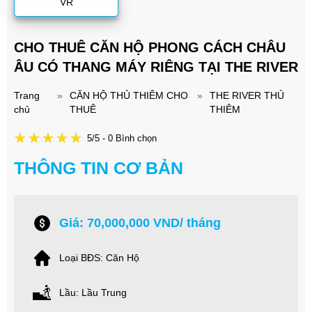
VR
CHO THUÊ CĂN HỘ PHONG CÁCH CHÂU
ÂU CÓ THANG MÁY RIÊNG TẠI THE RIVER
Trang
»
CĂN HỘ THỦ THIÊM CHO
»
THE RIVER THỦ
chủ
THUÊ
THIÊM
5/5 - 0 Bình chọn
THÔNG TIN CƠ BẢN
Giá: 70,000,000 VND/ tháng
Loại BĐS: Căn Hộ
Lầu: Lầu Trung