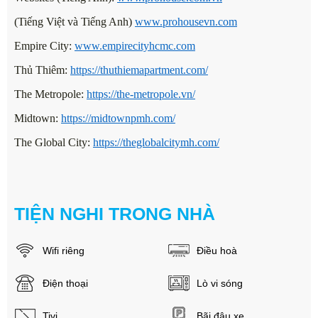
(Tiếng Việt và Tiếng Anh)
www.prohousevn.com
Empire City:
www.empirecityhcmc.com
Thủ Thiêm:
https://thuthiemapartment.com/
The Metropole:
https://the-metropole.vn/
Midtown:
https://midtownpmh.com/
The Global City:
https://theglobalcitymh.com/
TIỆN NGHI TRONG NHÀ
Wifi riêng
Điều hoà
Điện thoại
Lò vi sóng
Tivi
Bãi đậu xe