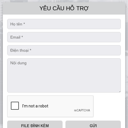
YÊU CẦU HỖ TRỢ
FILE ĐÍNH KÈM
GỬI