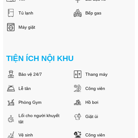
Tủ lạnh
Bếp gas
Máy giặt
TIỆN ÍCH NỘI KHU
Bảo vệ 24/7
Thang máy
Lễ tân
Công viên
Phòng Gym
Hồ bơi
Lối cho người khuyết
Giặt ủi
tật
Vệ sinh
Công viên