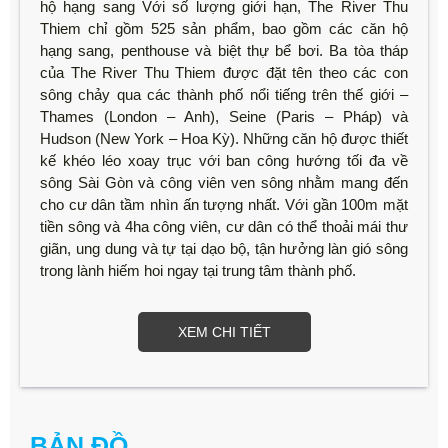
hộ hạng sang Với số lượng giới hạn, The River Thu
Thiem chỉ gồm 525 sản phẩm, bao gồm các căn hộ
hạng sang, penthouse và biệt thự bể bơi. Ba tòa tháp
của The River Thu Thiem được đặt tên theo các con
sông chảy qua các thành phố nổi tiếng trên thế giới –
Thames (London – Anh), Seine (Paris – Pháp) và
Hudson (New York – Hoa Kỳ). Những căn hộ được thiết
kế khéo léo xoay trục với ban công hướng tối đa về
sông Sài Gòn và công viên ven sông nhằm mang đến
cho cư dân tầm nhìn ấn tượng nhất. Với gần 100m mặt
tiền sông và 4ha công viên, cư dân có thể thoải mái thư
giãn, ung dung và tự tại dạo bộ, tận hưởng làn gió sông
trong lành hiếm hoi ngay tại trung tâm thành phố.
XEM CHI TIẾT
BẢN ĐỒ