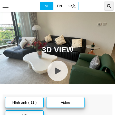
VI
EN
中文
3D VIEW
Hình ảnh ( 11 )
Video