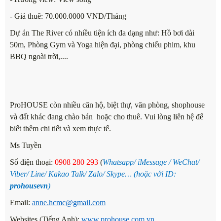
- Giá thuê: 70.000.0000 VND/Tháng
Dự án The River có nhiều tiện ích đa dạng như: Hồ bơi dài
50m, Phòng Gym và Yoga hiện đại, phòng chiếu phim, khu
BBQ ngoài trời,....
ProHOUSE còn nhiều căn hộ, biệt thự, văn phòng, shophouse
và đất khác đang chào bán hoặc cho thuê. Vui lòng liên hệ để
biết thêm chi tiết và xem thực tế.
Ms Tuyền
Số điện thoại
:
0908 280
293
(
Whatsapp/ iMessage / WeChat/
Viber/ Line/ Kakao Talk/ Zalo/ Skype… (hoặc với ID:
prohousevn
)
Email:
anne.hcmc@gmail.com
Websites (Tiếng Anh):
www.prohouse.com.vn