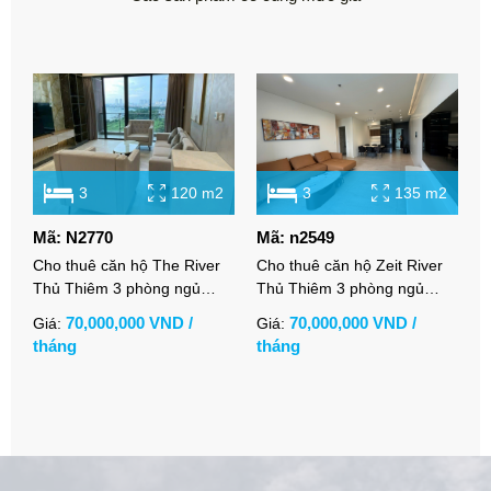
3
120 m2
3
135 m2
Mã: N2770
Mã: n2549
M
Cho thuê căn hộ The River
Cho thuê căn hộ Zeit River
C
Thủ Thiêm 3 phòng ngủ
Thủ Thiêm 3 phòng ngủ
3
view sông full nội thất cao
không gian sang trọng hiện
s
70,000,000 VND /
70,000,000 VND /
Giá:
Giá:
G
cấp
đại
tháng
tháng
t