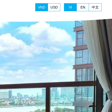
VND
USD
VI
EN
中文