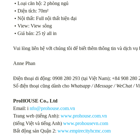
• Loại căn hộ: 2 phòng ngủ
• Diện tích: 70m²
• Nội thất: Full nội thất hiện đại
• View: View sông
• Giá bán: 25 tỷ all in
Vui lòng liên hệ với chúng tôi để biết thêm thông tin và dịch 
Anne Phan
Điện thoại di động: 0908 280 293 (tại Việt Nam); +84 908 280 2
Số điện thoại cũng dành cho
Whatsapp / iMessage / WeChat / Vib
ProHOUSE Co., Ltd
Email: i
nfo@prohouse.com.vn
Trang web (tiếng Anh):
www.prohouse.com.vn
(tiếng Việt và tiếng Anh)
www.prohousevn.com
Bất động sản Quận 2:
www.empirecityhcmc.com