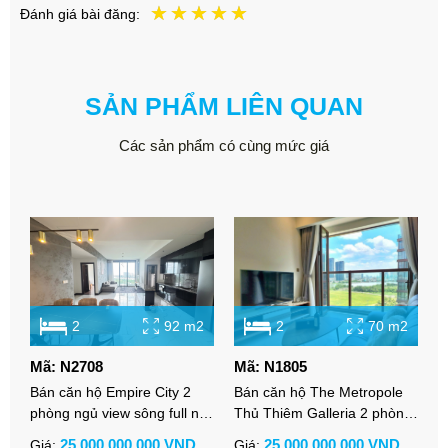
Đánh giá bài đăng:
SẢN PHẨM LIÊN QUAN
Các sản phẩm có cùng mức giá
2
92 m2
2
70 m2
Mã: N2708
Mã: N1805
M
Bán căn hộ Empire City 2
Bán căn hộ The Metropole
B
phòng ngủ view sông full nội
Thủ Thiêm Galleria 2 phòng
s
thất cao cấp đã có sổ hồng
ngủ full nội thất hiện đại view
T
25,000,000,000 VND
25,000,000,000 VND
Giá:
Giá:
G