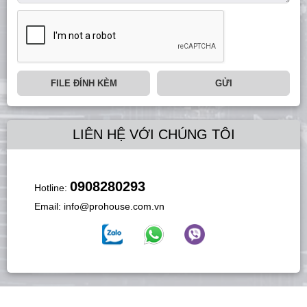
FILE ĐÍNH KÈM
GỬI
LIÊN HỆ VỚI CHÚNG TÔI
0908280293
Hotline:
Email:
info@prohouse.com.vn