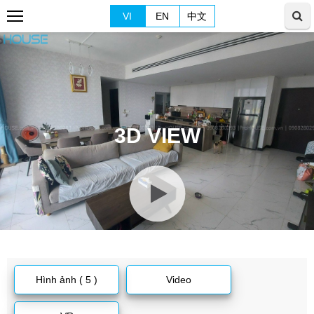
VI
EN
中文
3D VIEW
Hình ảnh ( 5 )
Video