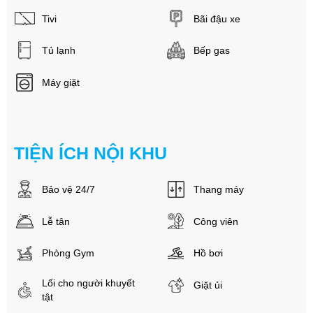
Tivi
Bãi đậu xe
Tủ lạnh
Bếp gas
Máy giặt
TIỆN ÍCH NỘI KHU
Bảo vệ 24/7
Thang máy
Lễ tân
Công viên
Phòng Gym
Hồ bơi
Lối cho người khuyết
Giặt ủi
tật