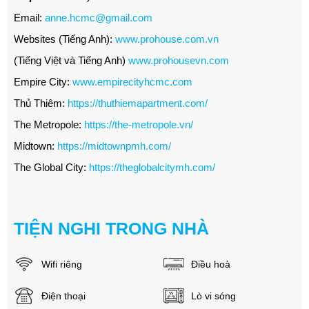
Email:
anne.hcmc@gmail.com
Websites (Tiếng Anh):
www.prohouse.com.vn
(Tiếng Việt và Tiếng Anh)
www.prohousevn.com
Empire City:
www.empirecityhcmc.com
Thủ Thiêm:
https://thuthiemapartment.com/
The Metropole:
https://the-metropole.vn/
Midtown:
https://midtownpmh.com/
The Global City:
https://theglobalcitymh.com/
TIỆN NGHI TRONG NHÀ
Wifi riêng
Điều hoà
Điện thoại
Lò vi sóng