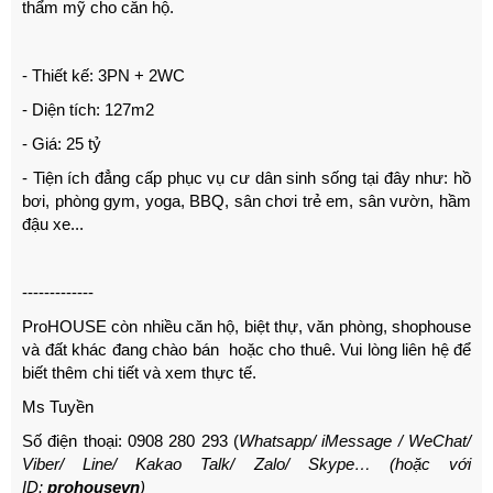
thẩm mỹ cho căn hộ.
- Thiết kế: 3PN + 2WC
- Diện tích: 127m2
- Giá: 25 tỷ
- Tiện ích đẳng cấp phục vụ cư dân sinh sống tại đây như: hồ
bơi, phòng gym, yoga, BBQ, sân chơi trẻ em, sân vườn, hầm
đậu xe...
-------------
ProHOUSE còn nhiều căn hộ, biệt thự, văn phòng, shophouse
và đất khác đang chào bán hoặc cho thuê. Vui lòng liên hệ để
biết thêm chi tiết và xem thực tế.
Ms Tuyền
Số điện thoại: 0908 280 293 (
Whatsapp/ iMessage / WeChat/
Viber/ Line/ Kakao Talk/ Zalo/ Skype… (hoặc với
ID:
prohousevn
)