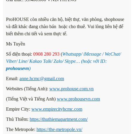
ProHOUSE còn nhiều căn hộ, biệt thự, văn phòng, shophouse
và đất khác đang chào bán hoặc cho thuê. Vui lòng liên hệ để
biết thêm chi tiết và xem thực tế.
Ms Tuyền
Số điện thoại
:
0908 280
293
(
Whatsapp/ iMessage / WeChat/
Viber/ Line/ Kakao Talk/ Zalo/ Skype… (hoặc với ID:
prohousevn
)
Email:
anne.hcmc@gmail.com
Websites (Tiếng Anh):
www.prohouse.com.vn
(Tiếng Việt và Tiếng Anh)
www.prohousevn.com
Empire City:
www.empirecityhcmc.com
Thủ Thiêm:
https://thuthiemapartment.com/
The Metropole:
https://the-metropole.vn/