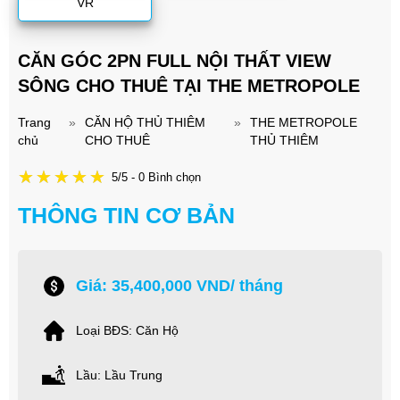
VR
CĂN GÓC 2PN FULL NỘI THẤT VIEW
SÔNG CHO THUÊ TẠI THE METROPOLE
Trang
»
CĂN HỘ THỦ THIÊM
»
THE METROPOLE
chủ
CHO THUÊ
THỦ THIÊM
5/5 - 0 Bình chọn
THÔNG TIN CƠ BẢN
Giá: 35,400,000 VND/ tháng
Loại BĐS: Căn Hộ
Lầu: Lầu Trung