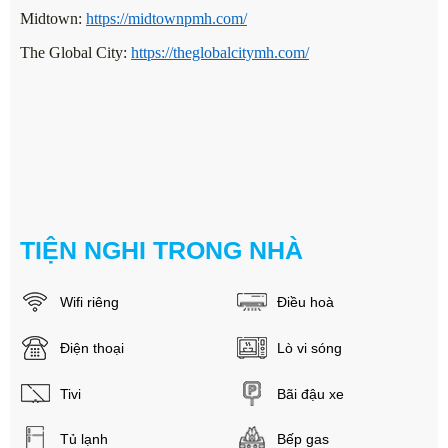
Midtown:
https://midtownpmh.com/
The Global City:
https://theglobalcitymh.com/
TIỆN NGHI TRONG NHÀ
Wifi riêng
Điều hoà
Điện thoại
Lò vi sóng
Tivi
Bãi đậu xe
Tủ lạnh
Bếp gas