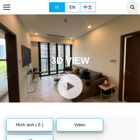
VI
EN
中文
3D VIEW
Hình ảnh ( 6 )
Video