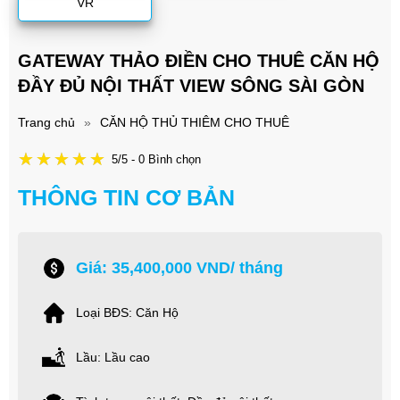
VR
GATEWAY THẢO ĐIỀN CHO THUÊ CĂN HỘ
ĐẦY ĐỦ NỘI THẤT VIEW SÔNG SÀI GÒN
Trang chủ
»
CĂN HỘ THỦ THIÊM CHO THUÊ
5/5 - 0 Bình chọn
THÔNG TIN CƠ BẢN
Giá: 35,400,000 VND/ tháng
Loại BĐS: Căn Hộ
Lầu: Lầu cao