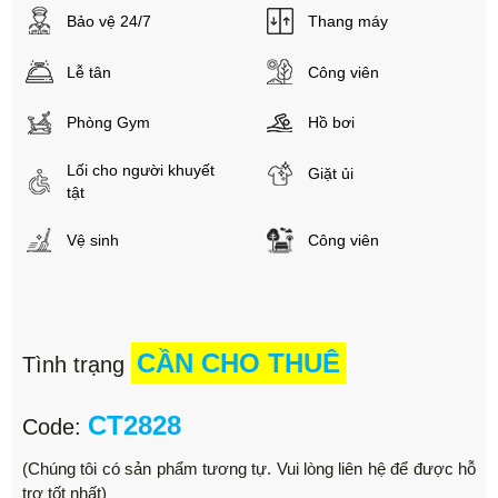
Bảo vệ 24/7
Thang máy
Lễ tân
Công viên
Phòng Gym
Hồ bơi
Lối cho người khuyết
Giặt ủi
tật
Vệ sinh
Công viên
CẦN CHO THUÊ
Tình trạng
CT2828
Code:
(Chúng tôi có sản phẩm tương tự. Vui lòng liên hệ để được hỗ
trợ tốt nhất)