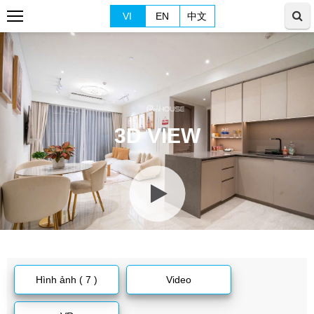
VI
EN
中文
3D VIEW
Hình ảnh ( 7 )
Video