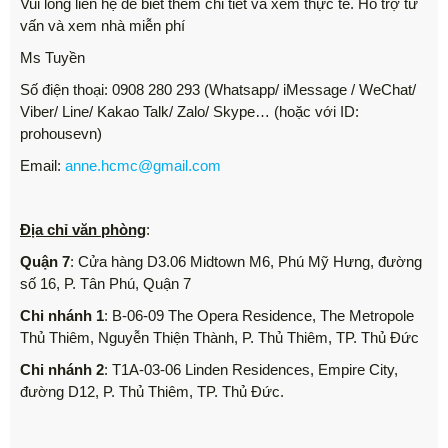
Vui lòng liên hệ để biết thêm chi tiết và xem thực tế. Hỗ trợ tư
vấn và xem nhà miễn phí
Ms Tuyền
Số điện thoại: 0908 280 293 (Whatsapp/ iMessage / WeChat/
Viber/ Line/ Kakao Talk/ Zalo/ Skype… (hoặc với ID:
prohousevn)
Email:
anne.hcmc@gmail.com
Địa chỉ văn phòng
:
Quận 7
: Cửa hàng D3.06 Midtown M6, Phú Mỹ Hưng, đường
số 16, P. Tân Phú, Quận 7
Chi nhánh 1
: B-06-09 The Opera Residence, The Metropole
Thủ Thiêm, Nguyễn Thiện Thành, P. Thủ Thiêm, TP. Thủ Đức
Chi nhánh 2
: T1A-03-06 Linden Residences, Empire City,
đường D12, P. Thủ Thiêm, TP. Thủ Đức.