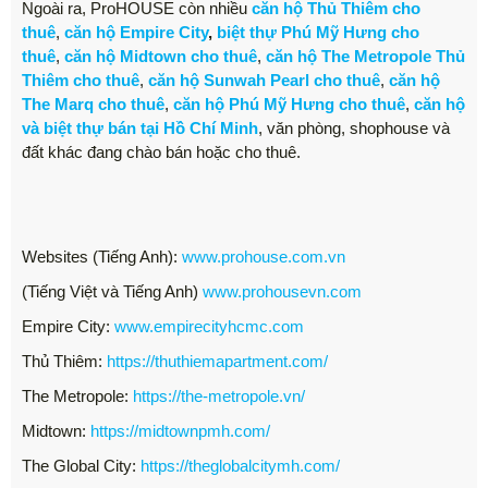
Ngoài ra, ProHOUSE còn nhiều
căn hộ Thủ Thiêm cho
thuê
,
căn hộ Empire City
,
biệt thự Phú Mỹ Hưng cho
thuê
,
căn hộ Midtown cho thuê
,
căn hộ The Metropole Thủ
Thiêm cho thuê
,
căn hộ Sunwah Pearl cho thuê
,
căn hộ
The Marq cho thuê
,
căn hộ Phú Mỹ Hưng cho thuê
,
căn hộ
và biệt thự bán tại Hồ Chí Minh
, văn phòng, shophouse và
đất khác đang chào bán hoặc cho thuê.
Websites (Tiếng Anh):
www.prohouse.com.vn
(Tiếng Việt và Tiếng Anh)
www.prohousevn.com
Empire City:
www.empirecityhcmc.com
Thủ Thiêm:
https://thuthiemapartment.com/
The Metropole:
https://the-metropole.vn/
Midtown:
https://midtownpmh.com/
The Global City:
https://theglobalcitymh.com/