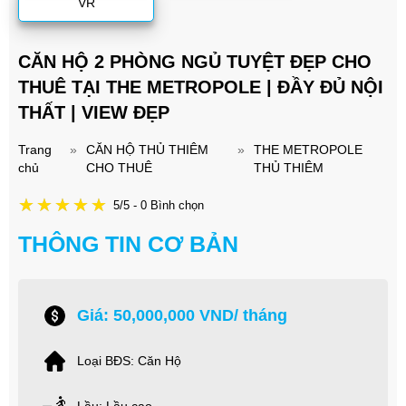
VR
CĂN HỘ 2 PHÒNG NGỦ TUYỆT ĐẸP CHO
THUÊ TẠI THE METROPOLE | ĐẦY ĐỦ NỘI
THẤT | VIEW ĐẸP
Trang
»
CĂN HỘ THỦ THIÊM
»
THE METROPOLE
chủ
CHO THUÊ
THỦ THIÊM
5/5 - 0 Bình chọn
THÔNG TIN CƠ BẢN
Giá: 50,000,000 VND/ tháng
Loại BĐS: Căn Hộ