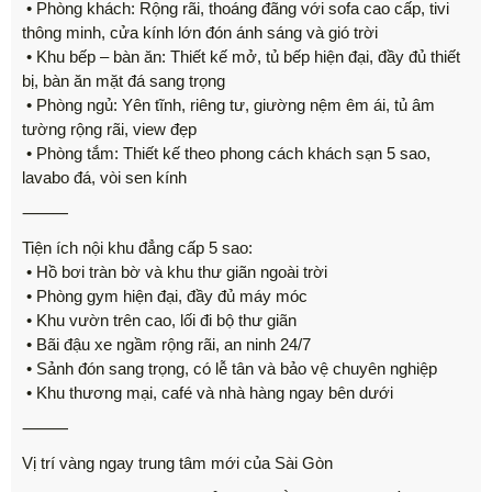
• Phòng khách: Rộng rãi, thoáng đãng với sofa cao cấp, tivi
thông minh, cửa kính lớn đón ánh sáng và gió trời
• Khu bếp – bàn ăn: Thiết kế mở, tủ bếp hiện đại, đầy đủ thiết
bị, bàn ăn mặt đá sang trọng
• Phòng ngủ: Yên tĩnh, riêng tư, giường nệm êm ái, tủ âm
tường rộng rãi, view đẹp
• Phòng tắm: Thiết kế theo phong cách khách sạn 5 sao,
lavabo đá, vòi sen kính
⸻
Tiện ích nội khu đẳng cấp 5 sao:
• Hồ bơi tràn bờ và khu thư giãn ngoài trời
• Phòng gym hiện đại, đầy đủ máy móc
• Khu vườn trên cao, lối đi bộ thư giãn
• Bãi đậu xe ngầm rộng rãi, an ninh 24/7
• Sảnh đón sang trọng, có lễ tân và bảo vệ chuyên nghiệp
• Khu thương mại, café và nhà hàng ngay bên dưới
⸻
Vị trí vàng ngay trung tâm mới của Sài Gòn