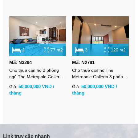
2
77 m2
3
120 m2
Mã: N3294
Mã: N2781
M
Cho thuê căn hộ 2 phòng
Cho thuê căn hộ The
C
ngủ The Metropole Galleria
Metropole Galleria 3 phòng
P
full nội thất cao cấp
ngủ view thoáng nội thất cơ
h
50,000,000 VND /
50,000,000 VND /
Giá:
Giá:
G
bản
tháng
tháng
t
Link truy cập nhanh