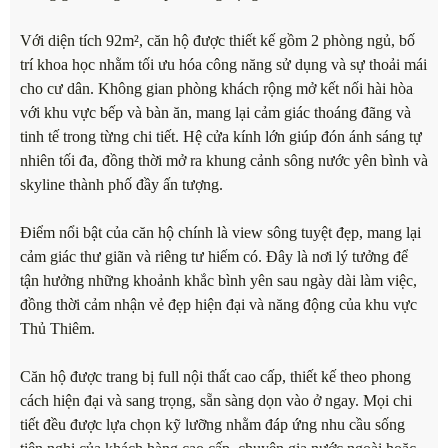
Với diện tích 92m², căn hộ được thiết kế gồm 2 phòng ngủ, bố
trí khoa học nhằm tối ưu hóa công năng sử dụng và sự thoải mái
cho cư dân. Không gian phòng khách rộng mở kết nối hài hòa
với khu vực bếp và bàn ăn, mang lại cảm giác thoáng đãng và
tinh tế trong từng chi tiết. Hệ cửa kính lớn giúp đón ánh sáng tự
nhiên tối đa, đồng thời mở ra khung cảnh sông nước yên bình và
skyline thành phố đầy ấn tượng.
Điểm nổi bật của căn hộ chính là view sông tuyệt đẹp, mang lại
cảm giác thư giãn và riêng tư hiếm có. Đây là nơi lý tưởng để
tận hưởng những khoảnh khắc bình yên sau ngày dài làm việc,
đồng thời cảm nhận vẻ đẹp hiện đại và năng động của khu vực
Thủ Thiêm.
Căn hộ được trang bị full nội thất cao cấp, thiết kế theo phong
cách hiện đại và sang trọng, sẵn sàng dọn vào ở ngay. Mọi chi
tiết đều được lựa chọn kỹ lưỡng nhằm đáp ứng nhu cầu sống