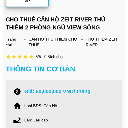
VR
CHO THUÊ CĂN HỘ ZEIT RIVER THỦ
THIÊM 2 PHÒNG NGỦ VIEW SÔNG
Trang
»
CĂN HỘ THỦ THIÊM CHO
»
THỦ THIÊM ZEIT
chủ
THUÊ
RIVER
5/5 - 0 Bình chọn
THÔNG TIN CƠ BẢN
Giá: 50,000,000 VND/ tháng
Loại BĐS: Căn Hộ
Lầu: Lầu cao