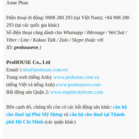
Anne Phan
Điện thoại di động: 0908 280 293 (tại Việt Nam); +84 908 280
293 (tại các quốc gia khác)
Số điện thoại cũng dành cho
Whatsapp / iMessage / WeChat /
Viber / Line / Kakao Talk / Zalo / Skype (hoặc với
ID:
prohousevn
)
ProHOUSE Co., Ltd
Email: i
nfo@prohouse.com.vn
Trang web (tiếng Anh):
www.prohouse.com.vn
(tiếng Việt và tiếng Anh)
www.prohousevn.com
Bất động sản Quận 2:
www.empirecityhcmc.com
Bên cạnh đó, chúng tôi còn có các bất động sản khác:
căn hộ
cho thuê tại Phú Mỹ Hưng
và
căn hộ cho thuê tại Thành
phố Hồ Chí Minh
(các quận khác)