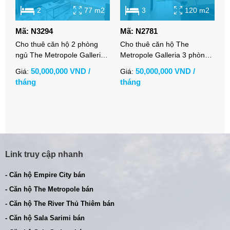
2
77 m2
3
120 m2
Mã: N3294
Mã: N2781
M
Cho thuê căn hộ 2 phòng
Cho thuê căn hộ The
C
ngủ The Metropole Galleria
Metropole Galleria 3 phòng
P
full nội thất cao cấp
ngủ view thoáng nội thất cơ
h
50,000,000 VND /
50,000,000 VND /
Giá:
Giá:
G
bản
tháng
tháng
t
Link truy cập nhanh
- Căn hộ Empire City bán
- Căn hộ The Metropole bán
- Căn hộ The River Thủ Thiêm bán
- Căn hộ Sala Sarimi bán