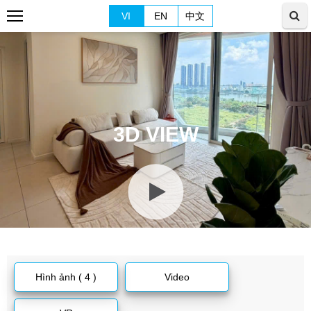
VI
EN
中文
3D VIEW
Hình ảnh ( 4 )
Video