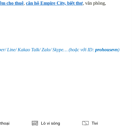
êm cho thuê
,
căn hộ Empire City, biệt thự
, văn phòng,
er/ Line/ Kakao Talk/ Zalo/ Skype… (hoặc với ID:
prohousevn
)
thoại
Lò vi sóng
Tivi