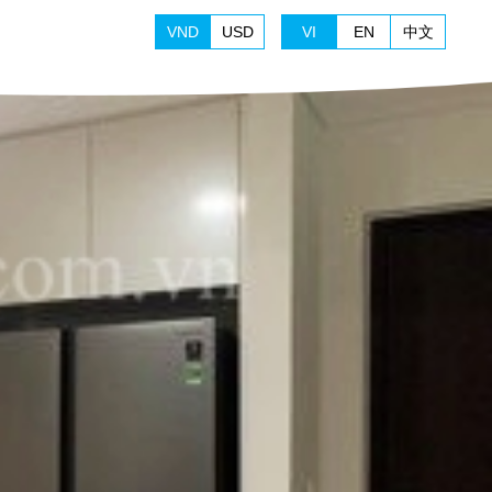
VND
USD
VI
EN
中文