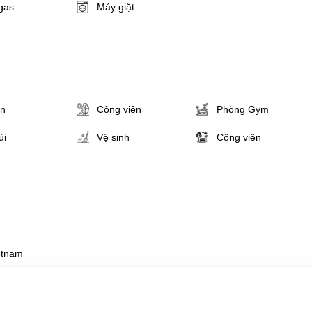
gas
Máy giặt
ân
Công viên
Phòng Gym
ủi
Vệ sinh
Công viên
etnam