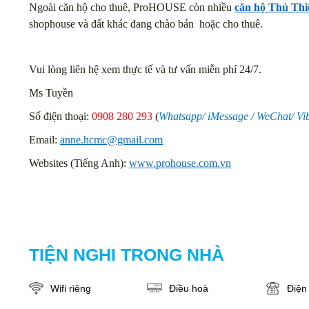
Ngoài căn hộ cho thuê, ProHOUSE còn nhiều
căn hộ Thủ Thi
shophouse và đất khác đang chào bán hoặc cho thuê.
Vui lòng liên hệ xem thực tế và tư vấn miễn phí 24/7.
Ms Tuyền
Số điện thoại
:
0908 280
293
(
Whatsapp/ iMessage / WeChat/ Vib
Email:
anne.hcmc@gmail.com
Websites (Tiếng Anh):
www.prohouse.com.vn
TIỆN NGHI TRONG NHÀ
Wifi riêng
Điều hoà
Điện 