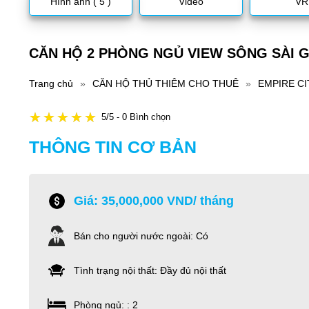
Hình ảnh ( 5 )
Video
VR
CĂN HỘ 2 PHÒNG NGỦ VIEW SÔNG SÀI G
Trang chủ
»
CĂN HỘ THỦ THIÊM CHO THUÊ
»
EMPIRE CI
5/5 - 0 Bình chọn
THÔNG TIN CƠ BẢN
Giá: 35,000,000 VND/ tháng
Bán cho người nước ngoài: Có
Tình trạng nội thất: Đầy đủ nội thất
Phòng ngủ: : 2