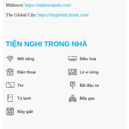
Midtown:
https://midtownpmh.com/
The Global City:
https://theglobalcitymh.com/
TIỆN NGHI TRONG NHÀ
Wifi riêng
Điều hoà
Điện thoại
Lò vi sóng
Tivi
Bãi đậu xe
Tủ lạnh
Bếp gas
Máy giặt