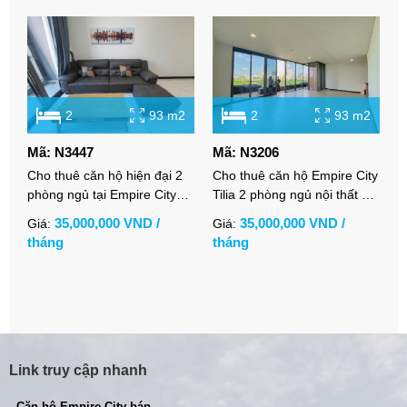
2
93 m2
2
93 m2
Mã: N3447
Mã: N3206
M
Cho thuê căn hộ hiện đại 2
Cho thuê căn hộ Empire City
C
phòng ngủ tại Empire City
Tilia 2 phòng ngủ nội thất cơ
2
Linden, đầy đủ nội thất.
bản view thoáng rộng
c
35,000,000 VND /
35,000,000 VND /
Giá:
Giá:
G
tháng
tháng
t
Link truy cập nhanh
- Căn hộ Empire City bán