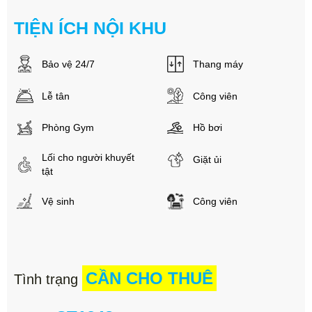
TIỆN ÍCH NỘI KHU
Bảo vệ 24/7
Thang máy
Lễ tân
Công viên
Phòng Gym
Hồ bơi
Lối cho người khuyết
Giặt ủi
tật
Vệ sinh
Công viên
CẦN CHO THUÊ
Tình trạng