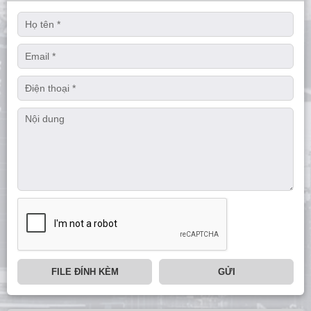
FILE ĐÍNH KÈM
GỬI