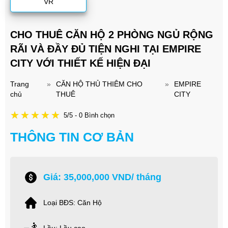
VR
CHO THUÊ CĂN HỘ 2 PHÒNG NGỦ RỘNG
RÃI VÀ ĐẦY ĐỦ TIỆN NGHI TẠI EMPIRE
CITY VỚI THIẾT KẾ HIỆN ĐẠI
Trang
»
CĂN HỘ THỦ THIÊM CHO
»
EMPIRE
chủ
THUÊ
CITY
5/5 - 0 Bình chọn
THÔNG TIN CƠ BẢN
Giá: 35,000,000 VND/ tháng
Loại BĐS: Căn Hộ