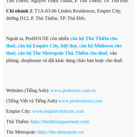
Thủ Thiêm, Nguyễn Thiện Thành, P. Thủ Thiêm, TP. Thủ Đức
Chi nhánh 2
: T1A-03-06 Linden Residences, Empire City,
đường D12, P. Thủ Thiêm, TP. Thủ Đức.
Ngoài ra, ProHOUSE còn nhiều
căn hộ Thủ Thiêm cho
thuê
,
căn hộ Empire City, biệt thự
,
căn hộ Midtown cho
thuê
,
căn hộ The Metropole Thủ Thiêm cho thuê
, văn
phòng, shophouse và đất khác đang chào bán hoặc cho thuê.
Websites (Tiếng Anh):
www.prohouse.com.vn
(Tiếng Việt và Tiếng Anh)
www.prohousevn.com
Empire City:
www.empirecityhcmc.com
Thủ Thiêm:
https://thuthiemapartment.com/
The Metropole:
https://the-metropole.vn/