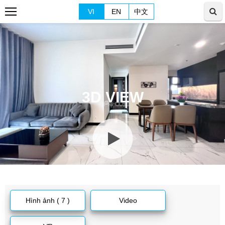
VI
EN
中文
3D VIEW
Hình ảnh ( 7 )
Video