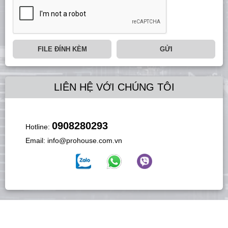
FILE ĐÍNH KÈM
GỬI
LIÊN HỆ VỚI CHÚNG TÔI
0908280293
Hotline:
Email:
info@prohouse.com.vn