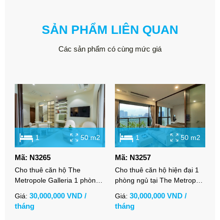
SẢN PHẨM LIÊN QUAN
Các sản phẩm có cùng mức giá
1
50 m2
1
50 m2
Mã: N3265
Mã: N3257
M
Cho thuê căn hộ The
Cho thuê căn hộ hiện đại 1
C
Metropole Galleria 1 phòng
phòng ngủ tại The Metropole
T
ngủ full nội thất thiết kế hiện
Galleria với tầm nhìn thoáng
v
30,000,000 VND /
30,000,000 VND /
Giá:
Giá:
G
đại
đãng
tháng
tháng
t