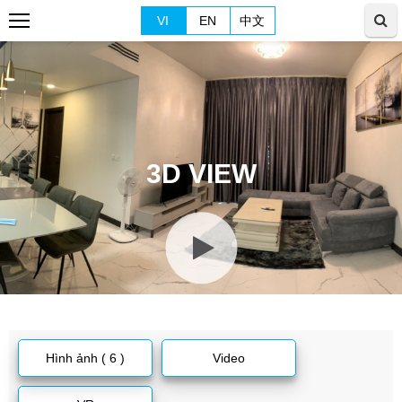
VI
EN
中文
3D VIEW
Hình ảnh ( 6 )
Video