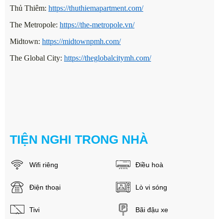
Thủ Thiêm:
https://thuthiemapartment.com/
The Metropole:
https://the-metropole.vn/
Midtown:
https://midtownpmh.com/
The Global City:
https://theglobalcitymh.com/
TIỆN NGHI TRONG NHÀ
Wifi riêng
Điều hoà
Điện thoại
Lò vi sóng
Tivi
Bãi đậu xe