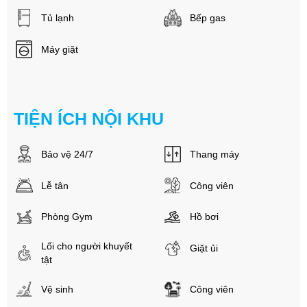
Tủ lạnh
Bếp gas
Máy giặt
TIỆN ÍCH NỘI KHU
Bảo vệ 24/7
Thang máy
Lễ tân
Công viên
Phòng Gym
Hồ bơi
Lối cho người khuyết
Giặt ủi
tật
Vệ sinh
Công viên