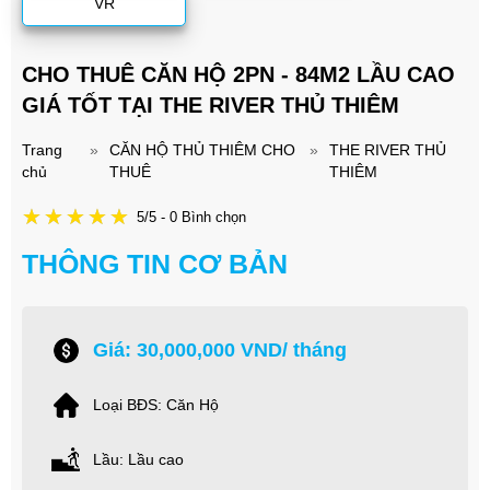
VR
CHO THUÊ CĂN HỘ 2PN - 84M2 LẦU CAO
GIÁ TỐT TẠI THE RIVER THỦ THIÊM
Trang
»
CĂN HỘ THỦ THIÊM CHO
»
THE RIVER THỦ
chủ
THUÊ
THIÊM
5/5 - 0 Bình chọn
THÔNG TIN CƠ BẢN
Giá: 30,000,000 VND/ tháng
Loại BĐS: Căn Hộ
Lầu: Lầu cao