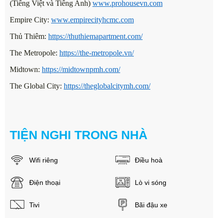
(Tiếng Việt và Tiếng Anh)
www.prohousevn.com
Empire City:
www.empirecityhcmc.com
Thủ Thiêm:
https://thuthiemapartment.com/
The Metropole:
https://the-metropole.vn/
Midtown:
https://midtownpmh.com/
The Global City:
https://theglobalcitymh.com/
TIỆN NGHI TRONG NHÀ
Wifi riêng
Điều hoà
Điện thoại
Lò vi sóng
Tivi
Bãi đậu xe