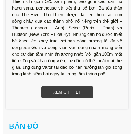
Thiem chỉ gồm 525 sản phẩm, bao gồm các căn hộ
hạng sang, penthouse và biệt thự bể bơi. Ba tòa tháp
của The River Thu Thiem được đặt tên theo các con
sông chảy qua các thành phố nổi tiếng trên thế giới –
Thames (London – Anh), Seine (Paris – Pháp) và
Hudson (New York – Hoa Kỳ). Những căn hộ được thiết
kế khéo léo xoay trục với ban công hướng tối đa về
sông Sài Gòn và công viên ven sông nhằm mang đến
cho cư dân tầm nhìn ấn tượng nhất. Với gần 100m mặt
tiền sông và 4ha công viên, cư dân có thể thoải mái thư
giãn, ung dung và tự tại dạo bộ, tận hưởng làn gió sông
trong lành hiếm hoi ngay tại trung tâm thành phố.
XEM CHI TIẾT
BẢN ĐỒ