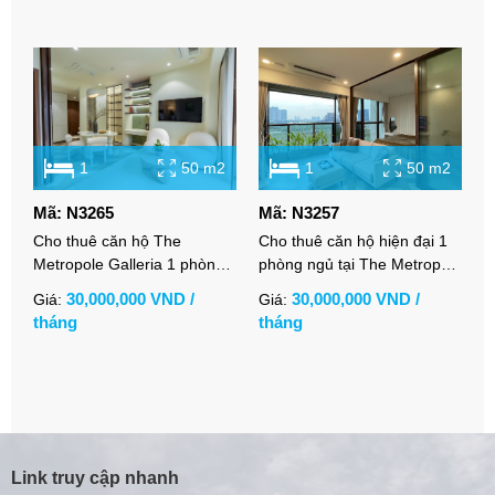
1
50 m2
1
50 m2
Mã: N3265
Mã: N3257
M
Cho thuê căn hộ The
Cho thuê căn hộ hiện đại 1
C
Metropole Galleria 1 phòng
phòng ngủ tại The Metropole
T
ngủ full nội thất thiết kế hiện
Galleria với tầm nhìn thoáng
v
30,000,000 VND /
30,000,000 VND /
Giá:
Giá:
G
đại
đãng
tháng
tháng
t
Link truy cập nhanh