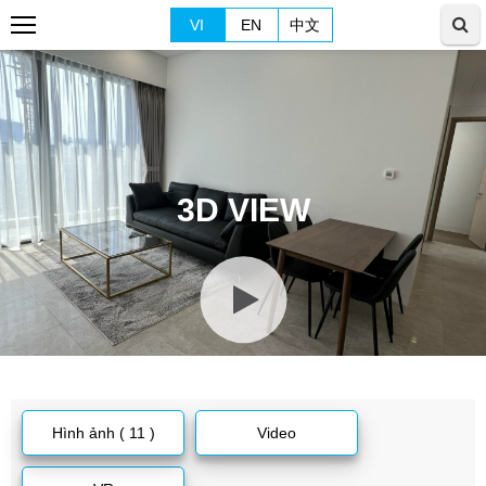
VI
EN
中文
3D VIEW
Hình ảnh ( 11 )
Video