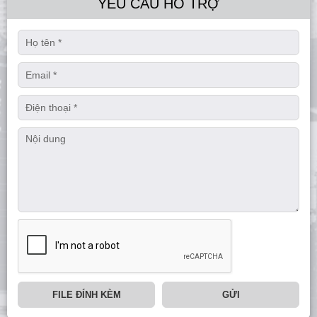
YÊU CẦU HỖ TRỢ
FILE ĐÍNH KÈM
GỬI