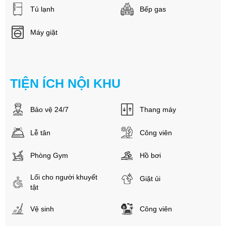
Tủ lạnh
Bếp gas
Máy giặt
TIỆN ÍCH NỘI KHU
Bảo vệ 24/7
Thang máy
Lễ tân
Công viên
Phòng Gym
Hồ bơi
Lối cho người khuyết
Giặt ủi
tật
Vệ sinh
Công viên