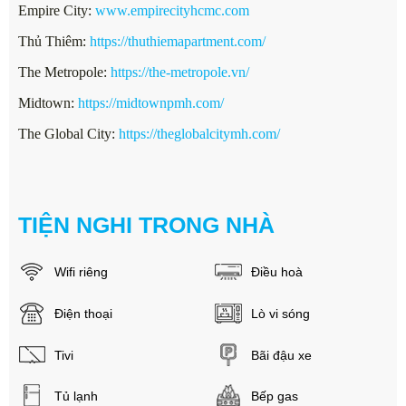
Empire City:
www.empirecityhcmc.com
Thủ Thiêm:
https://thuthiemapartment.com/
The Metropole:
https://the-metropole.vn/
Midtown:
https://midtownpmh.com/
The Global City:
https://theglobalcitymh.com/
TIỆN NGHI TRONG NHÀ
Wifi riêng
Điều hoà
Điện thoại
Lò vi sóng
Tivi
Bãi đậu xe
Tủ lạnh
Bếp gas