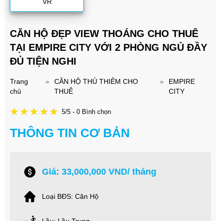
VR
CĂN HỘ ĐẸP VIEW THOÁNG CHO THUÊ
TẠI EMPIRE CITY VỚI 2 PHÒNG NGỦ ĐẦY
ĐỦ TIỆN NGHI
Trang
»
CĂN HỘ THỦ THIÊM CHO
»
EMPIRE
chủ
THUÊ
CITY
5/5 - 0 Bình chọn
THÔNG TIN CƠ BẢN
Giá: 33,000,000 VND/ tháng
Loại BĐS: Căn Hộ