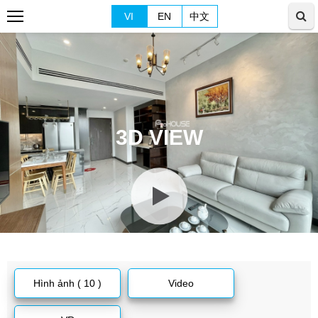
VI
EN
中文
3D VIEW
Hình ảnh ( 10 )
Video