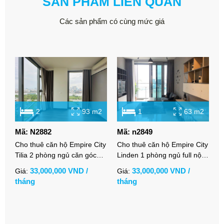
SẢN PHẨM LIÊN QUAN
Các sản phẩm có cùng mức giá
2
93 m2
1
63 m2
Mã: N2882
Mã: n2849
M
Cho thuê căn hộ Empire City
Cho thuê căn hộ Empire City
C
Tilia 2 phòng ngủ căn góc
Linden 1 phòng ngủ full nội
L
view sông thoáng nội thất cơ
thất hiện đại view sông
n
33,000,000 VND /
33,000,000 VND /
Giá:
Giá:
G
bản
tháng
tháng
t