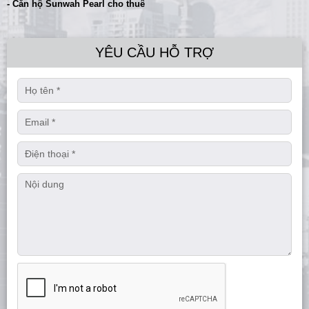
- Căn hộ Sunwah Pearl cho thuê
YÊU CẦU HỖ TRỢ