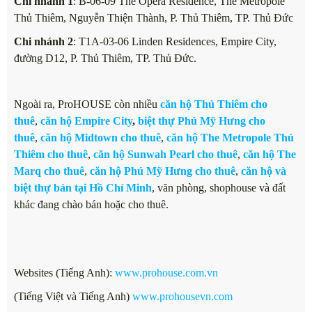
Chi nhánh 1
: B-06-09 The Opera Residence, The Metropole
Thủ Thiêm, Nguyễn Thiện Thành, P. Thủ Thiêm, TP. Thủ Đức
Chi nhánh 2
: T1A-03-06 Linden Residences, Empire City,
đường D12, P. Thủ Thiêm, TP. Thủ Đức.
Ngoài ra, ProHOUSE còn nhiều
căn hộ Thủ Thiêm cho
thuê
,
căn hộ Empire City
,
biệt thự Phú Mỹ Hưng cho
thuê
,
căn hộ Midtown cho thuê
,
căn hộ The Metropole Thủ
Thiêm cho thuê
,
căn hộ Sunwah Pearl cho thuê
,
căn hộ The
Marq cho thuê
,
căn hộ Phú Mỹ Hưng cho thuê
,
căn hộ và
biệt thự bán tại Hồ Chí Minh
, văn phòng, shophouse và đất
khác đang chào bán hoặc cho thuê.
Websites (Tiếng Anh):
www.prohouse.com.vn
(Tiếng Việt và Tiếng Anh)
www.prohousevn.com