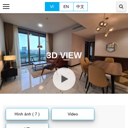
VI
EN
中文
3D VIEW
Hình ảnh ( 7 )
Video