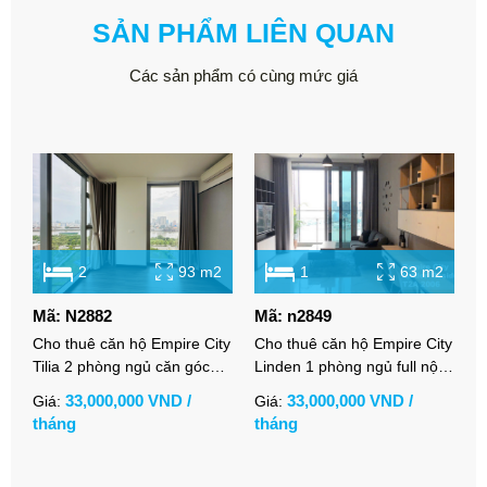
SẢN PHẨM LIÊN QUAN
Các sản phẩm có cùng mức giá
2
93 m2
1
63 m2
Mã: N2882
Mã: n2849
M
Cho thuê căn hộ Empire City
Cho thuê căn hộ Empire City
C
Tilia 2 phòng ngủ căn góc
Linden 1 phòng ngủ full nội
L
view sông thoáng nội thất cơ
thất hiện đại view sông
n
33,000,000 VND /
33,000,000 VND /
Giá:
Giá:
G
bản
tháng
tháng
t