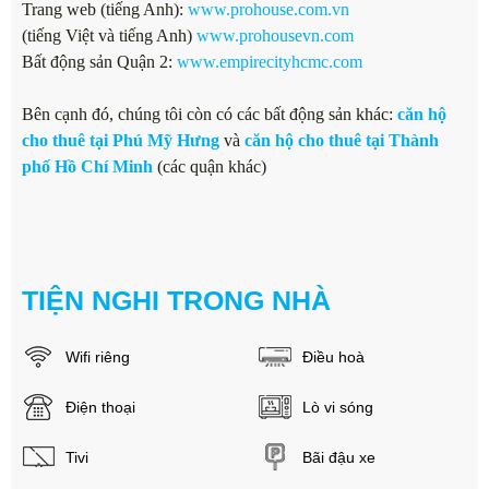
Trang web (tiếng Anh):
www.prohouse.com.vn
(tiếng Việt và tiếng Anh)
www.prohousevn.com
Bất động sản Quận 2:
www.empirecityhcmc.com
Bên cạnh đó, chúng tôi còn có các bất động sản khác:
căn hộ
cho thuê tại Phú Mỹ Hưng
và
căn hộ cho thuê tại Thành
phố Hồ Chí Minh
(các quận khác)
TIỆN NGHI TRONG NHÀ
Wifi riêng
Điều hoà
Điện thoại
Lò vi sóng
Tivi
Bãi đậu xe