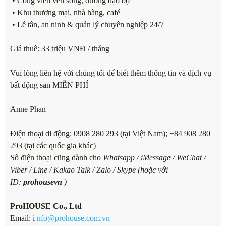
• Công viên ven sông, đường dạo bộ
• Khu thương mại, nhà hàng, café
• Lễ tân, an ninh & quản lý chuyên nghiệp 24/7
Giá thuê: 33 triệu VNĐ / tháng
Vui lòng liên hệ với chúng tôi để biết thêm thông tin và dịch vụ
bất động sản MIỄN PHÍ
Anne Phan
Điện thoại di động: 0908 280 293 (tại Việt Nam); +84 908 280
293 (tại các quốc gia khác)
Số điện thoại cũng dành cho
Whatsapp / iMessage / WeChat /
Viber / Line / Kakao Talk / Zalo / Skype (hoặc với
ID:
prohousevn
)
ProHOUSE Co., Ltd
Email: i
nfo@prohouse.com.vn