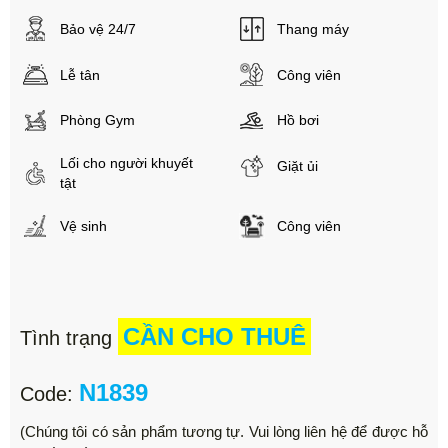
Bảo vệ 24/7
Thang máy
Lễ tân
Công viên
Phòng Gym
Hồ bơi
Lối cho người khuyết
Giặt ủi
tật
Vệ sinh
Công viên
CẦN CHO THUÊ
Tình trạng
N1839
Code:
(Chúng tôi có sản phẩm tương tự. Vui lòng liên hệ để được hỗ