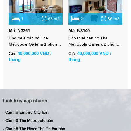
1
63 m2
2
86 m2
Mã: N3261
Mã: N3140
M
Cho thuê căn hộ The
Cho thuê căn hộ The
C
Metropole Galleria 1 phòng
Metropole Galleria 2 phòng
n
ngủ full nội thất view thoáng
ngủ full nội thất sang trọng
f
40,000,000 VND /
40,000,000 VND /
Giá:
Giá:
G
tháng
tháng
t
Link truy cập nhanh
- Căn hộ Empire City bán
- Căn hộ The Metropole bán
- Căn hộ The River Thủ Thiêm bán