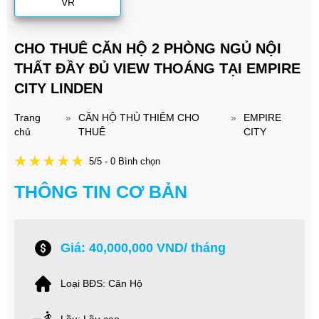
VR
CHO THUÊ CĂN HỘ 2 PHÒNG NGỦ NỘI
THẤT ĐẦY ĐỦ VIEW THOÁNG TẠI EMPIRE
CITY LINDEN
Trang
»
CĂN HỘ THỦ THIÊM CHO
»
EMPIRE
chủ
THUÊ
CITY
5/5 - 0 Bình chọn
THÔNG TIN CƠ BẢN
Giá: 40,000,000 VND/ tháng
Loại BĐS: Căn Hộ