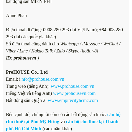
bất động sản MIỄN PHÍ
Anne Phan
Điện thoại di động: 0908 280 293 (tại Việt Nam); +84 908 280
293 (tại các quốc gia khác)
Số điện thoại cũng dành cho
Whatsapp / iMessage / WeChat /
Viber / Line / Kakao Talk / Zalo / Skype (hoặc với
ID:
prohousevn
)
ProHOUSE Co., Ltd
Email: i
nfo@prohouse.com.vn
Trang web (tiếng Anh):
www.prohouse.com.vn
(tiếng Việt và tiếng Anh)
www.prohousevn.com
Bất động sản Quận 2:
www.empirecityhcmc.com
Bên cạnh đó, chúng tôi còn có các bất động sản khác:
căn hộ
cho thuê tại Phú Mỹ Hưng
và
căn hộ cho thuê tại Thành
phố Hồ Chí Minh
(các quận khác)