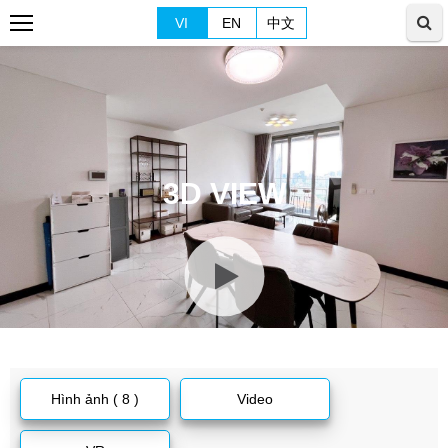
VI
EN
中文
3D VIEW
Hình ảnh ( 8 )
Video