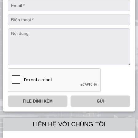
FILE ĐÍNH KÈM
GỬI
LIÊN HỆ VỚI CHÚNG TÔI