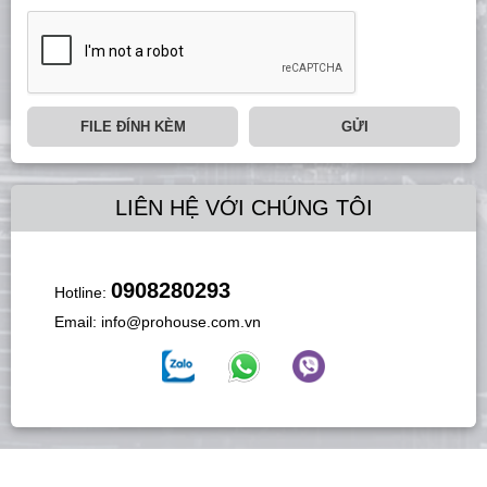
FILE ĐÍNH KÈM
GỬI
LIÊN HỆ VỚI CHÚNG TÔI
0908280293
Hotline:
Email:
info@prohouse.com.vn