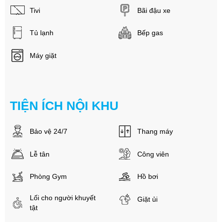
Tivi
Bãi đậu xe
Tủ lạnh
Bếp gas
Máy giặt
TIỆN ÍCH NỘI KHU
Bảo vệ 24/7
Thang máy
Lễ tân
Công viên
Phòng Gym
Hồ bơi
Lối cho người khuyết
Giặt ủi
tật