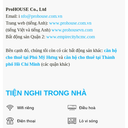
ProHOUSE Co., Ltd
Email: i
nfo@prohouse.com.vn
Trang web (tiếng Anh):
www.prohouse.com.vn
(tiếng Việt và tiếng Anh)
www.prohousevn.com
Bất động sản Quận 2:
www.empirecityhcmc.com
Bên cạnh đó, chúng tôi còn có các bất động sản khác:
căn hộ
cho thuê tại Phú Mỹ Hưng
và
căn hộ cho thuê tại Thành
phố Hồ Chí Minh
(các quận khác)
TIỆN NGHI TRONG NHÀ
Wifi riêng
Điều hoà
Điện thoại
Lò vi sóng