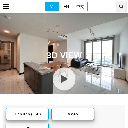
VI
EN
中文
3D VIEW
Hình ảnh ( 14 )
Video