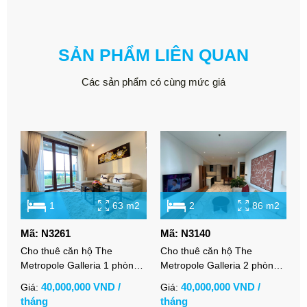
SẢN PHẨM LIÊN QUAN
Các sản phẩm có cùng mức giá
1
63 m2
2
86 m2
Mã: N3261
Mã: N3140
M
Cho thuê căn hộ The
Cho thuê căn hộ The
C
Metropole Galleria 1 phòng
Metropole Galleria 2 phòng
n
ngủ full nội thất view thoáng
ngủ full nội thất sang trọng
f
40,000,000 VND /
40,000,000 VND /
Giá:
Giá:
G
tháng
tháng
t