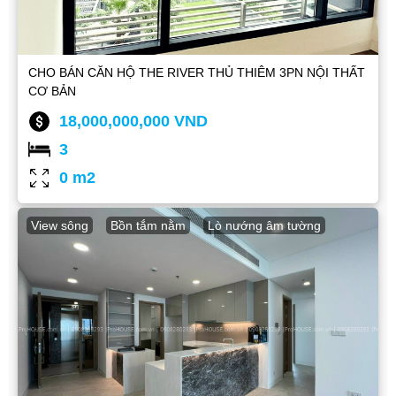
CHO BÁN CĂN HỘ THE RIVER THỦ THIÊM 3PN NỘI THẤT
CƠ BẢN
18,000,000,000 VND
3
0 m2
View sông
Bồn tắm nằm
Lò nướng âm tường