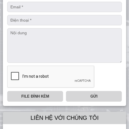
FILE ĐÍNH KÈM
GỬI
LIÊN HỆ VỚI CHÚNG TÔI