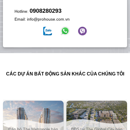
0908280293
Hotline:
Email:
info@prohouse.com.vn
CÁC DỰ ÁN BẤT ĐỘNG SẢN KHÁC CỦA CHÚNG TÔI
Căn hộ The Metropole bán
BĐS tại The Global City bán