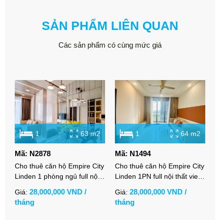
SẢN PHẨM LIÊN QUAN
Các sản phẩm có cùng mức giá
1
63 m2
1
64 m2
Mã: N2878
Mã: N1494
M
Cho thuê căn hộ Empire City
Cho thuê căn hộ Empire City
C
Linden 1 phòng ngủ full nội
Linden 1PN full nội thất view
C
thất cao cấp
thoáng
t
28,000,000 VND /
28,000,000 VND /
Giá:
Giá:
G
tháng
tháng
t