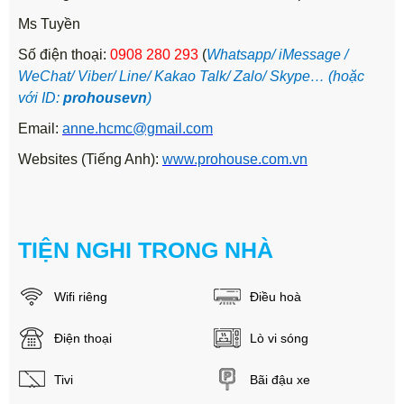
Ms Tuyền
Số điện thoại:
0908 280
293
(
Whatsapp/ iMessage /
WeChat/ Viber/ Line/ Kakao Talk/ Zalo/ Skype… (hoặc
với ID:
prohousevn
)
Email:
anne.hcmc@gmail.com
Websites (Tiếng Anh):
www.prohouse.com.vn
TIỆN NGHI TRONG NHÀ
Wifi riêng
Điều hoà
Điện thoại
Lò vi sóng
Tivi
Bãi đậu xe