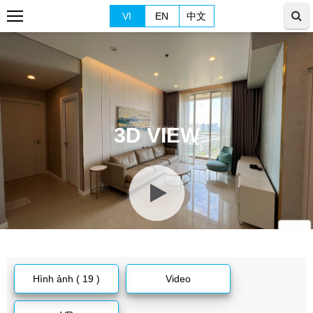
VI
EN
中文
3D VIEW
Hình ảnh ( 19 )
Video