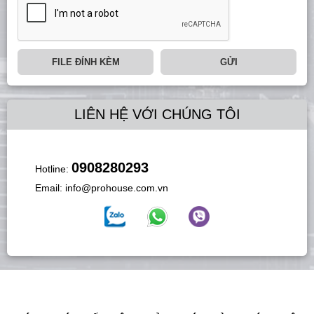
FILE ĐÍNH KÈM
GỬI
LIÊN HỆ VỚI CHÚNG TÔI
0908280293
Hotline:
Email:
info@prohouse.com.vn