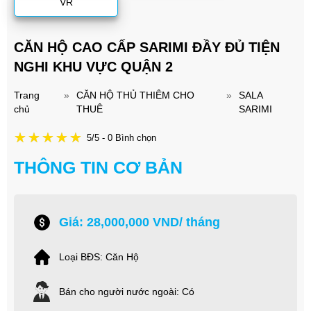
VR
CĂN HỘ CAO CẤP SARIMI ĐẦY ĐỦ TIỆN
NGHI KHU VỰC QUẬN 2
Trang
»
CĂN HỘ THỦ THIÊM CHO
»
SALA
chủ
THUÊ
SARIMI
5/5 - 0 Bình chọn
THÔNG TIN CƠ BẢN
Giá: 28,000,000 VND/ tháng
Loại BĐS: Căn Hộ
Bán cho người nước ngoài: Có