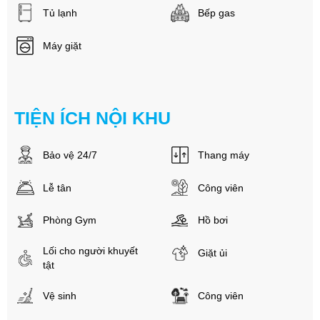
Tủ lạnh
Bếp gas
Máy giặt
TIỆN ÍCH NỘI KHU
Bảo vệ 24/7
Thang máy
Lễ tân
Công viên
Phòng Gym
Hồ bơi
Lối cho người khuyết
Giặt ủi
tật
Vệ sinh
Công viên