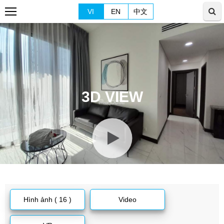
VI
EN
中文
3D VIEW
Hình ảnh ( 16 )
Video