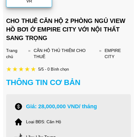
VR
CHO THUÊ CĂN HỘ 2 PHÒNG NGỦ VIEW
HỒ BƠI Ở EMPIRE CITY VỚI NỘI THẤT
SANG TRỌNG
Trang
»
CĂN HỘ THỦ THIÊM CHO
»
EMPIRE
chủ
THUÊ
CITY
5/5 - 0 Bình chọn
THÔNG TIN CƠ BẢN
Giá: 28,000,000 VND/ tháng
Loại BĐS: Căn Hộ