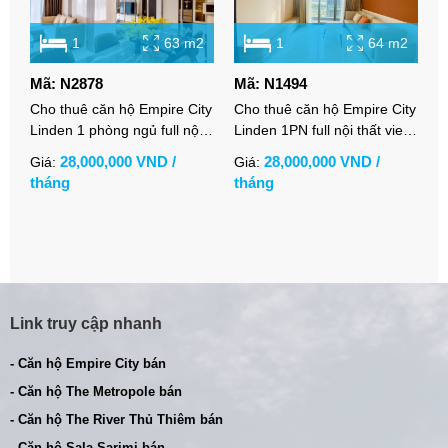
1
63 m2
1
64 m2
Mã: N2878
Mã: N1494
M
Cho thuê căn hộ Empire City
Cho thuê căn hộ Empire City
C
Linden 1 phòng ngủ full nội
Linden 1PN full nội thất view
C
thất cao cấp
thoáng
t
28,000,000 VND /
28,000,000 VND /
Giá:
Giá:
G
tháng
tháng
t
Link truy cập nhanh
- Căn hộ Empire City bán
- Căn hộ The Metropole bán
- Căn hộ The River Thủ Thiêm bán
- Căn hộ Sala Sarimi bán