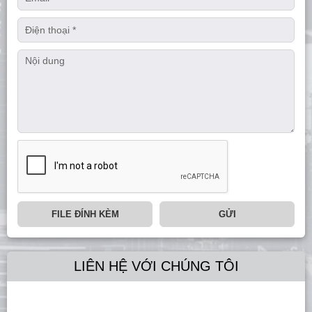
FILE ĐÍNH KÈM
GỬI
LIÊN HỆ VỚI CHÚNG TÔI