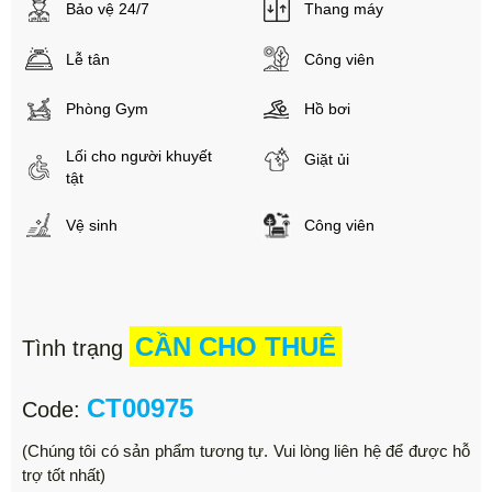
Bảo vệ 24/7
Thang máy
Lễ tân
Công viên
Phòng Gym
Hồ bơi
Lối cho người khuyết
Giặt ủi
tật
Vệ sinh
Công viên
CẦN CHO THUÊ
Tình trạng
CT00975
Code:
(Chúng tôi có sản phẩm tương tự. Vui lòng liên hệ để được hỗ
trợ tốt nhất)