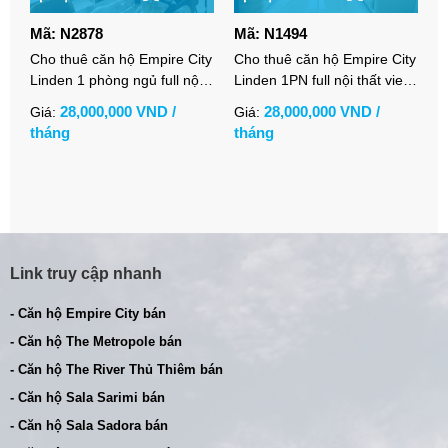
Mã: N2878
Mã: N1494
M
Cho thuê căn hộ Empire City
Cho thuê căn hộ Empire City
C
Linden 1 phòng ngủ full nội
Linden 1PN full nội thất view
C
thất cao cấp
thoáng
t
28,000,000 VND /
28,000,000 VND /
Giá:
Giá:
G
tháng
tháng
t
Link truy cập nhanh
- Căn hộ Empire City bán
- Căn hộ The Metropole bán
- Căn hộ The River Thủ Thiêm bán
- Căn hộ Sala Sarimi bán
- Căn hộ Sala Sadora bán