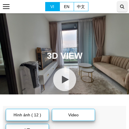
VI
EN
中文
3D VIEW
Hình ảnh ( 12 )
Video