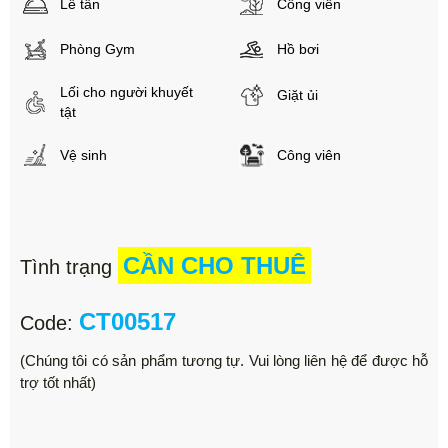
Lễ tân
Công viên
Phòng Gym
Hồ bơi
Lối cho người khuyết
Giặt ủi
tật
Vệ sinh
Công viên
CẦN CHO THUÊ
Tình trạng
CT00517
Code:
(Chúng tôi có sản phẩm tương tự. Vui lòng liên hệ để được hỗ
trợ tốt nhất)