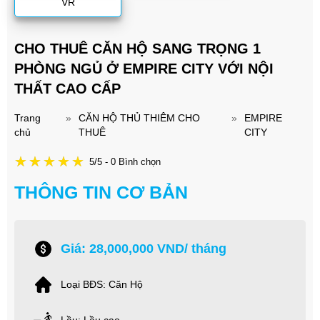
VR
CHO THUÊ CĂN HỘ SANG TRỌNG 1
PHÒNG NGỦ Ở EMPIRE CITY VỚI NỘI
THẤT CAO CẤP
Trang
»
CĂN HỘ THỦ THIÊM CHO
»
EMPIRE
chủ
THUÊ
CITY
5/5 - 0 Bình chọn
THÔNG TIN CƠ BẢN
Giá: 28,000,000 VND/ tháng
Loại BĐS: Căn Hộ